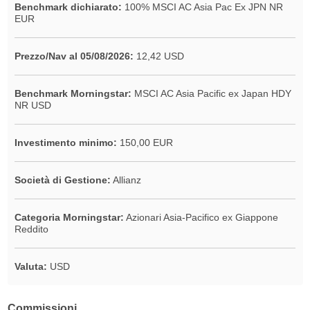
Benchmark dichiarato:
100% MSCI AC Asia Pac Ex JPN NR
EUR
Prezzo/Nav al 05/08/2026:
12,42 USD
Benchmark Morningstar:
MSCI AC Asia Pacific ex Japan HDY
NR USD
Investimento minimo:
150,00 EUR
Società di Gestione:
Allianz
Categoria Morningstar:
Azionari Asia-Pacifico ex Giappone
Reddito
Valuta:
USD
Commissioni