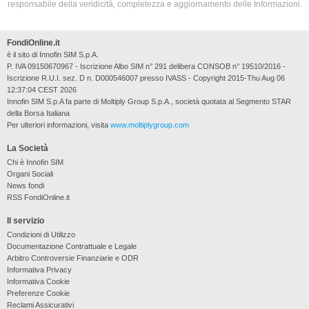
responsabile della veridicità, completezza e aggiornamento delle Informazioni.
FondiOnline.it
è il sito di Innofin SIM S.p.A.
P. IVA 09150670967 - Iscrizione Albo SIM n° 291 delibera CONSOB n° 19510/2016 -
Iscrizione R.U.I. sez. D n. D000546007 presso IVASS - Copyright 2015-Thu Aug 06
12:37:04 CEST 2026
Innofin SIM S.p.A fa parte di Moltiply Group S.p.A., società quotata al Segmento STAR
della Borsa Italiana
Per ulteriori informazioni, visita
www.moltiplygroup.com
La Società
Chi è Innofin SIM
Organi Sociali
News fondi
RSS FondiOnline.it
Il servizio
Condizioni di Utilizzo
Documentazione Contrattuale e Legale
Arbitro Controversie Finanziarie e ODR
Informativa Privacy
Informativa Cookie
Preferenze Cookie
Reclami Assicurativi