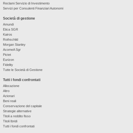
Reclami Servizio di Investimento
Servizi per Consulenti Finanziari Autonomi
Società di gestione
Amundi
Etica SGR
Kairos
Rothschild
Morgan Stanley
AcomeA Sgr
Pictet
Eurizon
Fidelity
Tutte le Società di Gestione
Tutti i fondi confrontati
Allocazione
Altro
Azionari
Beni reali
Conservazione del capitale
Strategie alternative
Titoli a reddito fisso
Titoli Ibridi
Tutti i fondi confrontati