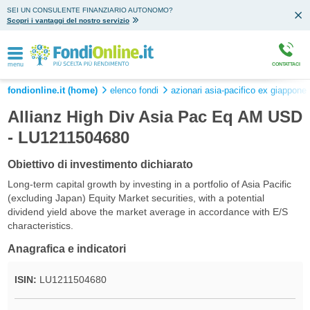
SEI UN CONSULENTE FINANZIARIO AUTONOMO?
Scopri i vantaggi del nostro servizio
menu
CONTATTACI
fondionline.it (home)
elenco fondi
azionari asia-pacifico ex giappone 
Allianz High Div Asia Pac Eq AM USD
- LU1211504680
Obiettivo di investimento dichiarato
Long-term capital growth by investing in a portfolio of Asia Pacific
(excluding Japan) Equity Market securities, with a potential
dividend yield above the market average in accordance with E/S
characteristics.
Anagrafica e indicatori
ISIN:
LU1211504680