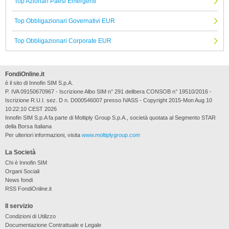
Top Azionari Paesi Emergenti
Top Obbligazionari Governativi EUR
Top Obbligazionari Corporate EUR
FondiOnline.it
è il sito di Innofin SIM S.p.A.
P. IVA 09150670967 - Iscrizione Albo SIM n° 291 delibera CONSOB n° 19510/2016 -
Iscrizione R.U.I. sez. D n. D000546007 presso IVASS - Copyright 2015-Mon Aug 10
10:22:10 CEST 2026
Innofin SIM S.p.A fa parte di Moltiply Group S.p.A., società quotata al Segmento STAR
della Borsa Italiana
Per ulteriori informazioni, visita
www.moltiplygroup.com
La Società
Chi è Innofin SIM
Organi Sociali
News fondi
RSS FondiOnline.it
Il servizio
Condizioni di Utilizzo
Documentazione Contrattuale e Legale