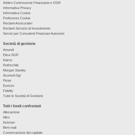
Arbitro Controversie Finanziarie e ODR
Informativa Privacy
Informativa Cookie
Preferenze Cookie
Reclami Assicurativi
Reclami Servizio di Investimento
Servizi per Consulenti Finanziari Autonomi
Società di gestione
Amundi
Etica SGR
Kairos
Rothschild
Morgan Stanley
AcomeA Sgr
Pictet
Eurizon
Fidelity
Tutte le Società di Gestione
Tutti i fondi confrontati
Allocazione
Altro
Azionari
Beni reali
Conservazione del capitale