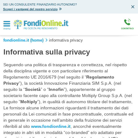
SEI UN CONSULENTE FINANZIARIO AUTONOMO?
Scopri i vantaggi del nostro servizio
menu
CONTATTACI
fondionline.it (home)
informativa privacy
Informativa sulla privacy
Seguendo una politica di trasparenza e correttezza, nel rispetto
della disciplina vigente e con particolare riferimento al
Regolamento UE 2016/679 (nel seguito il “
Regolamento
Privacy
”), la società Innovazione Finanziaria SIM S.p.A. (nel
seguito la “
Società
” o “
Innofin
”), appartenente al gruppo
societario facente capo alla controllante Moltiply Group S.p.A. (nel
seguito “
Moltiply
”), in qualità di autonomo titolare del trattamento,
Le fornisce alcune informazioni riguardanti il trattamento dei dati
personali da Lei comunicati in fase precontrattuale, contrattuale ed
in generale in occasione nell’ambito della fruizione dei servizi
riferibili al sito
www.fondionline.it
, ancorché eventualmente
integrato in altri siti in modalità “co-branded” e/o adattato per