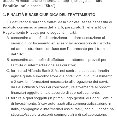
dispositivi mobili, anche in forma di “app” (nel seguito il “
Sito
FondiOnline
” o anche il “
Sito
”).
1. FINALITÀ E BASE GIURIDICA DEL TRATTAMENTO
1.1.
I dati raccolti saranno trattati dalla Società, senza necessità di
esplicito consenso ai sensi dell’art. 6, paragrafo 1, lettera b) del
Regolamento Privacy, per le seguenti finalità:
consentire a Innofin di perfezionare e dare esecuzione al
servizio di collocamento ed al servizio accessorio di custodia
ed amministrazione concluso con l’interessato per il tramite
del Sito;
consentire ad Innofin di effettuare i trattamenti previsti per
l’attività di intermediazione assicurativa;
fornire ad Allfunds Bank S.A., nei confronti del quale Innofin
agisce quale sub-collocatore di Fondi Comuni di Investimento
e Sicav, le informazioni necessarie all’erogazione dei servizi
da Lei richiesti o con Lei concordati, relativamente ai prodotti
finanziari oggetto di tale accordo di sub-collocamento;
fornire a quei soggetti (in primo luogo gestori di Fondi Comuni
di Investimento, Sicav autorizzati alla commercializzazione in
Italia, compagnie e intermediari assicurativi) con cui Innofin ha
stipulato/stipulerà accordi commerciali o di collaborazione,