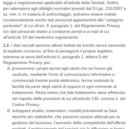
legge e regolamentari applicabili all’attività della Società. Inoltre,
per adempiere agli obblighi normativi previsti dal D.Lgs. 231/2007 e
ss. mm. ii. in materia di antiriciclaggio, potranno essere trattati
occasionalmente anche dati personali appartenenti alle "categorie
particolari" di cui all’art. 9, paragrafo 1, del Regolamento Privacy
e/o dati personali relativi a condanne penali e a reati di cui
all'articolo 10 del medesimo regolamento.
1.2.
I dati raccolti saranno altresì trattati da Innofin senza necessità
di esplicito consenso, al fine di perseguire il proprio legittimo
interesse ai sensi dell’articolo 6, paragrafo 1, lettera f) del
Regolamento Privacy, per:
promuovere i propri servizi agli utenti che ne hanno già
usufruito, mediante l’invio di comunicazioni informative e
commerciali tramite posta elettronica, ferma restando la
facoltà da parte degli utenti di opporsi in ogni momento al
trattamento. Resta inteso che tale trattamento viene effettuato
nel rispetto delle previsioni di cui all’articolo 130, comma 4, del
Codice Privacy;
sviluppare analisi, osservatori, modelli previsionali su basi
storiche e/o statistiche, che potranno essere utilizzati per la
gestione del business, l’aumento della competitività dell’offerta
prodotti, il miglioramento del servizio e/o la diffusione in forma