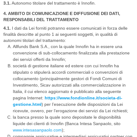
3.1.
Autonomo titolare del trattamento è Innofin.
4. AMBITO DI COMUNICAZIONE E DIFFUSIONE DEI DATI,
RESPONSABILI DEL TRATTAMENTO
4.1.
I dati da Lei forniti potranno essere comunicati in forza delle
finalità descritte al punto 1 ai seguenti soggetti, in qualità di
autonomi titolari del trattamento:
Allfunds Bank S.A., con la quale Innofin ha in essere una
convenzione di sub-collocamento finalizzata alla prestazione
dei servizi offerti da Innofin;
società di gestione italiane ed estere con cui Innofin ha
stipulato o stipulerà accordi commerciali o convenzioni di
collocamento (principalmente gestori di Fondi Comuni di
Investimento, Sicav autorizzati alla commercializzazione in
Italia, il cui elenco aggiornato è pubblicato alla seguente
pagina Internet:
https://www.fondionline.it/societa-di-
gestione.html
) per l’esecuzione delle disposizioni da Lei
ricevute, ovvero, per l’erogazione dei servizi da Lei richiesti;
la banca presso la quale sono depositate le disponibilità
liquide dei clienti di Innofin (Banca Intesa Sanpaolo, sito
www.intesasanpaolo.com
);
compagnie assicurative e intermediari assicurativi
partner
con