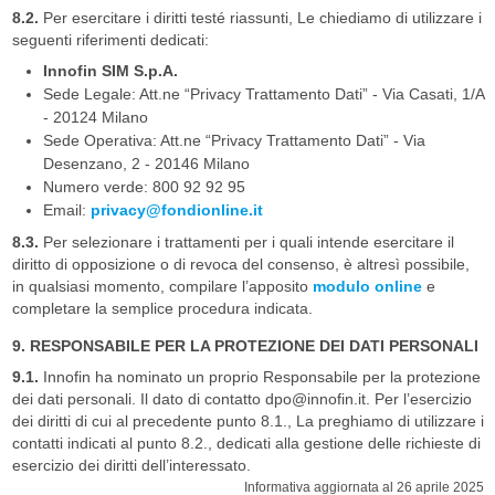
8.2.
Per esercitare i diritti testé riassunti, Le chiediamo di utilizzare i
seguenti riferimenti dedicati:
Innofin SIM S.p.A.
Sede Legale: Att.ne “Privacy Trattamento Dati” - Via Casati, 1/A
- 20124 Milano
Sede Operativa: Att.ne “Privacy Trattamento Dati” - Via
Desenzano, 2 - 20146 Milano
Numero verde: 800 92 92 95
Email:
privacy@fondionline.it
8.3.
Per selezionare i trattamenti per i quali intende esercitare il
diritto di opposizione o di revoca del consenso, è altresì possibile,
in qualsiasi momento, compilare l’apposito
modulo online
e
completare la semplice procedura indicata.
9. RESPONSABILE PER LA PROTEZIONE DEI DATI PERSONALI
9.1.
Innofin ha nominato un proprio Responsabile per la protezione
dei dati personali. Il dato di contatto dpo@innofin.it. Per l’esercizio
dei diritti di cui al precedente punto 8.1., La preghiamo di utilizzare i
contatti indicati al punto 8.2., dedicati alla gestione delle richieste di
esercizio dei diritti dell’interessato.
Informativa aggiornata al 26 aprile 2025