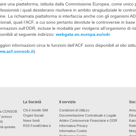
are una piattaforma, istituita dalla Commissione Europea, come unico
fessionisti i quali desiderano risolvere in ambito stragiudiziale le controv
ine. La richiamata piattaforma si interfaccia anche con gli organismi A
ionali, quali l’ACF, a cui sono pertanto devolute le controversie in bas
ormazioni sull’ODR, incluse le modalità per rivolgersi all’organismo di r
ponibili al seguente indirizzo:
webgate.ec.europa.eu/odr
.
giori informazioni circa le funzioni dell’ACF sono disponibili al sito isti
w.acf.consob.it
).
La Società
Il servizio
Soci
Chi è Innofin SIM
Condizioni di Utilizzo
Amu
bera CONSOB
Organi Sociali
Documentazione Contrattuale e Legale
Etic
7 presso
News fondi
Arbitro Controversie Finanziarie e ODR
Kair
26
RSS FondiOnline.it
Informativa Privacy
Roth
età quotata
Informativa Cookie
Morg