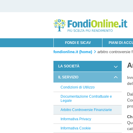
FONDI E SICAV
PIANI DI AC
fondionline.it (home)
arbitro controversie f
A
LA SOCIETÀ
Chi è Innofin Sim
IL SERVIZIO
Inn
del
Organi Sociali
Condizioni di Utilizzo
Dal
News Fondi
Documentazione Contrattuale e
Con
Legale
pro
Arbitro Controversie Finanziarie
Ch
Informativa Privacy
Que
Informativa Cookie
cat