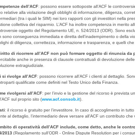
mpetenze dell’ACF
: possono essere sottoposte all’ACF le controversie
o relative alla violazione degli obblighi di informazione, diligenza, corr
ermediari (tra i quali le SIM) nei loro rapporti con gli investitori nella pr
tione collettiva del risparmio. L’ACF ha inoltre competenza in merito all
troversie oggetto del Regolamento UE, n. 524/2013 (ODR). Sono esclus
 sono conseguenza immediata e diretta dell’inadempimento o della viola
lighi di diligenza, correttezza, informazione e trasparenza, e quelli ch
diritto di ricorrere all’ACF non può formare oggetto di rinuncia da p
rcitabile anche in presenza di clausole contrattuali di devoluzione delle
oluzione extragiudiziale.
 si rivolge all’ACF
: possono ricorrere all’ACF i clienti al dettaglio. Sono
troparti qualificate come definiti nel Testo Unico della Finanza.
me rivolgersi all’ACF
: per l’invio e la gestione del ricorso è prevista
l’ACF sul proprio sito (
www.acf.consob.it
).
sti
: il ricorso è gratuito per l’investitore. In caso di accoglimento in tutt
ente al dettaglio, l’intermediario deve versare all’ACF un contributo che
ambito di operatività dell’ACF include, come detto, anche le cont
4/2013
(Regolamento sull’ODR - Online Dispute Resolution per i consuma