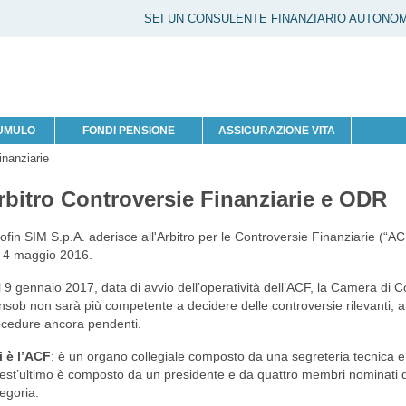
SEI UN CONSULENTE FINANZIARIO AUTONO
CUMULO
FONDI PENSIONE
ASSICURAZIONE VITA
inanziarie
rbitro Controversie Finanziarie e ODR
ofin SIM S.p.A. aderisce all'Arbitro per le Controversie Finanziarie (“A
 4 maggio 2016.
 9 gennaio 2017, data di avvio dell’operatività dell’ACF, la Camera di Con
sob non sarà più competente a decidere delle controversie rilevanti, a
cedure ancora pendenti.
i è l’ACF
: è un organo collegiale composto da una segreteria tecnica e
st’ultimo è composto da un presidente e da quattro membri nominati da
egoria.