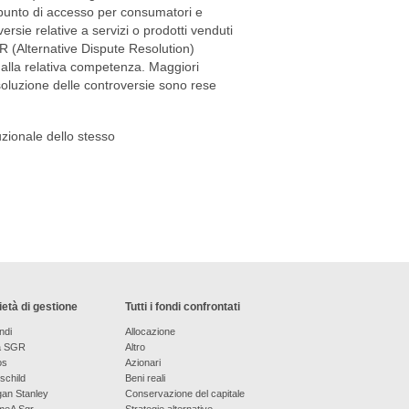
 punto di accesso per consumatori e
ersie relative a servizi o prodotti venduti
DR (Alternative Dispute Resolution)
e alla relativa competenza. Maggiori
isoluzione delle controversie sono rese
tuzionale dello stesso
età di gestione
Tutti i fondi confrontati
ndi
Allocazione
a SGR
Altro
os
Azionari
schild
Beni reali
an Stanley
Conservazione del capitale