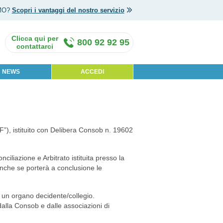
MO?
Scopri i vantaggi del nostro servizio
800 92 92 95
NEWS
ACCEDI
CF”), istituito con Delibera Consob n. 19602
ciliazione e Arbitrato istituita presso la
nche se porterà a conclusione le
 un organo decidente/collegio.
lla Consob e dalle associazioni di