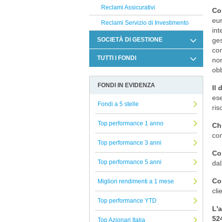
Reclami Assicurativi
Co
eur
Reclami Servizio di Investimento
int
SOCIETÀ DI GESTIONE
ges
con
Flossbach von Storch
TUTTI I FONDI
non
obb
Pegaso Capital Partners
Allocazione
FONDI IN EVIDENZA
Degroof Petercam
Il 
Altro
ese
Natixis
Fondi a 5 stelle
Azionari
ris
Comgest
Beni reali
Top performance 1 anno
Chi
EAST CAPITAL
con
Conservazione del capitale
Top performance 3 anni
Russell Investments
Strategie alternative
Co
Top performance 5 anni
dal
Invesco
Titoli a reddito fisso
Selectra
Co
Migliori rendimenti a 1 mese
Titoli Ibridi
cli
Soprarno SGR
Tutti i fondi confrontati
Top performance YTD
L'
Man GLG
52
Top Azionari Italia