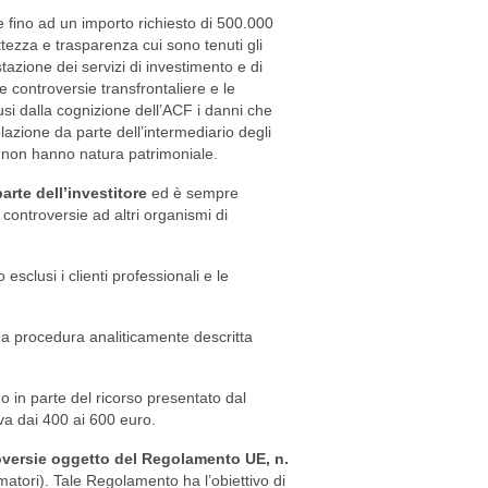
 fino ad un importo richiesto di 500.000
ettezza e trasparenza cui sono tenuti gli
estazione dei servizi di investimento e di
e controversie transfrontaliere e le
i dalla cognizione dell’ACF i danni che
zione da parte dell’intermediario degli
e non hanno natura patrimoniale.
arte dell’investitore
ed è sempre
 controversie ad altri organismi di
 esclusi i clienti professionali e le
 una procedura analiticamente descritta
o o in parte del ricorso presentato dal
 va dai 400 ai 600 euro.
roversie oggetto del Regolamento UE, n.
tori). Tale Regolamento ha l’obiettivo di