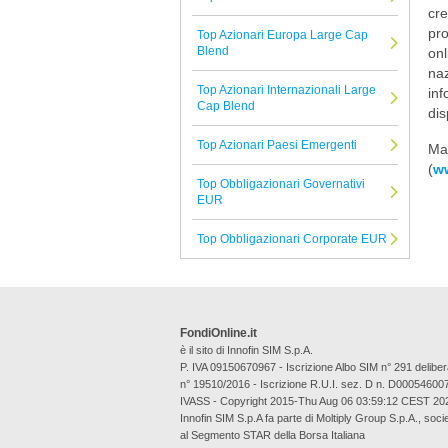
Infusive Fund
cre
pro
Top Azionari Europa Large Cap
Safe Capital SICAV
Blend
onl
Capital Group
naz
Top Azionari Internazionali Large
inf
Belgrave
Cap Blend
dis
Aberdeen
Top Azionari Paesi Emergenti
Mag
iM Global Partner AM
(
ww
Top Obbligazionari Governativi
EFG
EUR
G Fund
Top Obbligazionari Corporate EUR
Ethenea
Tutte le Società di Gestione
FondiOnline.it
è il sito di Innofin SIM S.p.A.
P. IVA 09150670967 - Iscrizione Albo SIM n° 291 deli
n° 19510/2016 - Iscrizione R.U.I. sez. D n. D00054600
IVASS - Copyright 2015-Thu Aug 06 03:59:12 CEST 20
Innofin SIM S.p.A fa parte di Moltiply Group S.p.A., soci
al Segmento STAR della Borsa Italiana