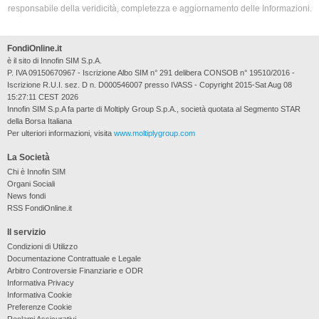
responsabile della veridicità, completezza e aggiornamento delle Informazioni.
FondiOnline.it
è il sito di Innofin SIM S.p.A.
P. IVA 09150670967 - Iscrizione Albo SIM n° 291 delibera CONSOB n° 19510/2016 -
Iscrizione R.U.I. sez. D n. D000546007 presso IVASS - Copyright 2015-Sat Aug 08
15:27:11 CEST 2026
Innofin SIM S.p.A fa parte di Moltiply Group S.p.A., società quotata al Segmento STAR
della Borsa Italiana
Per ulteriori informazioni, visita
www.moltiplygroup.com
La Società
Chi è Innofin SIM
Organi Sociali
News fondi
RSS FondiOnline.it
Il servizio
Condizioni di Utilizzo
Documentazione Contrattuale e Legale
Arbitro Controversie Finanziarie e ODR
Informativa Privacy
Informativa Cookie
Preferenze Cookie
Reclami Assicurativi