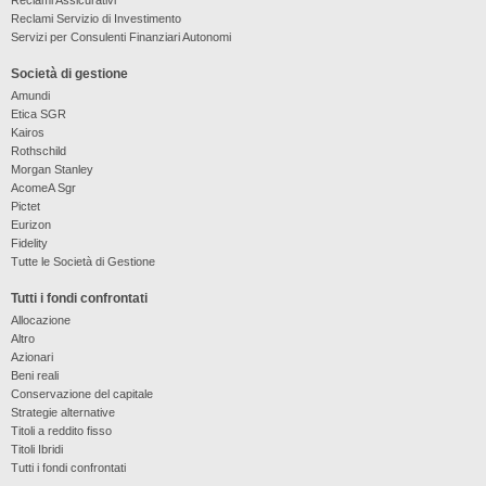
Reclami Servizio di Investimento
Servizi per Consulenti Finanziari Autonomi
Società di gestione
Amundi
Etica SGR
Kairos
Rothschild
Morgan Stanley
AcomeA Sgr
Pictet
Eurizon
Fidelity
Tutte le Società di Gestione
Tutti i fondi confrontati
Allocazione
Altro
Azionari
Beni reali
Conservazione del capitale
Strategie alternative
Titoli a reddito fisso
Titoli Ibridi
Tutti i fondi confrontati