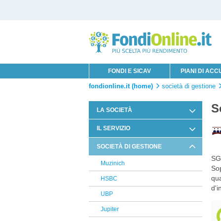
FONDI E SICAV
PIANI DI AC
fondionline.it (home)
società di gestione
S
LA SOCIETÀ
Chi è Innofin Sim
IL SERVIZIO
Organi Sociali
Condizioni di Utilizzo
SOCIETÀ DI GESTIONE
News Fondi
SGR
Documentazione Contrattuale e
Muzinich
Legale
Sop
qua
HSBC
Arbitro Controversie Finanziarie
d'i
UBP
Informativa Privacy
Jupiter
Informativa Cookie