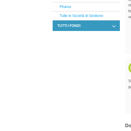
r
Pharus
f
Tutte le Società di Gestione
s
TUTTI I FONDI
Allocazione
Altro
Azionari
Beni reali
Conservazione del capitale
S
Strategie alternative
g
Titoli a reddito fisso
Titoli Ibridi
Tutti i fondi confrontati
Do