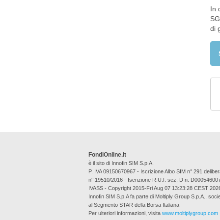
In 
SGR
di 
FondiOnline.it
è il sito di Innofin SIM S.p.A.
P. IVA 09150670967 - Iscrizione Albo SIM n° 291 deli
n° 19510/2016 - Iscrizione R.U.I. sez. D n. D00054600
IVASS - Copyright 2015-Fri Aug 07 13:23:28 CEST 202
Innofin SIM S.p.A fa parte di Moltiply Group S.p.A., soci
al Segmento STAR della Borsa Italiana
Per ulteriori informazioni, visita
www.moltiplygroup.com