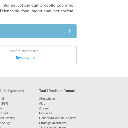
 informativo) per ogni prodotto Soprarno
 l’elenco dei fondi raggruppati per società
Società successiva »
Swisscanto
età di gestione
Tutti i fondi confrontati
ndi
Allocazione
a SGR
Altro
os
Azionari
schild
Beni reali
an Stanley
Conservazione del capitale
meA Sgr
Strategie alternative
t
Titoli a reddito fisso