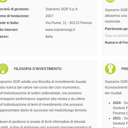
ocietà di gestione:
Soprarno SGR S.p.A.
Soprarno SGR S
attraverso una r
nno di fondazione:
2007
nazionale.
ede in Italia:
Via Fiume, 11 - 50123 Firenze
Patrimonio ges
ito internet:
www.soprarnosgr.it
*Dato al 31/05/2
aese:
Italia
Numero di Fon
FILOSOFIA D'INVESTIMENTO
PRE
oprarno SGR adotta una filosofia di investimento basata
Soprarno SGR 
ulla ricerca del valore nel corso del ciclo economico,
riconoscimenti
ull’individuazione di settori sottovalutati, che possono
dei risultati.
onseguire performance superiori alla media e da ultimo
2020
- So
ull’individuazione di temi di investimento che possano
Gestore Fo
appresentare storie di successo nel medio/lungo termine.
Finanza (
2021
- So
l team di gestione si avvale di fonti informative di elevata
Gestore Fo
ualità, al fine di elaborare uno scenario macroeconomico di