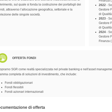
Finanza (
iferimento, sul quale si fonda la costruzione dei portafogli dei
2022
- So
Gestore F
ondi, attraverso l’allocazione geografica, settoriale e la
di Qualità
elezione delle singole società.
2023
- So
Gestore Fo
di Qualità
2024
- So
Gestore Fo
Finanza (
OFFERTA FONDI
oprarno SGR come realtà specializzata nel private banking e nell'asset management of
amma completa di soluzioni di investimento, che include:
Fondi obbligazionari
Fondi flessibli
Fondi azionari internazionali
cumentazione di offerta