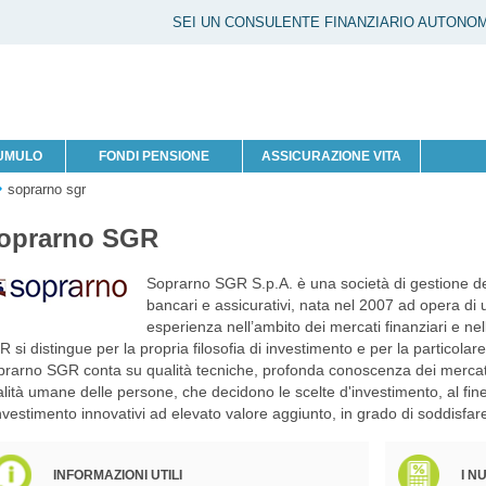
SEI UN CONSULENTE FINANZIARIO AUTONO
CUMULO
FONDI PENSIONE
ASSICURAZIONE VITA
soprarno sgr
oprarno SGR
Soprarno SGR S.p.A. è una società di gestione de
bancari e assicurativi, nata nel 2007 ad opera di 
esperienza nell’ambito dei mercati finanziari e ne
 si distingue per la propria filosofia di investimento e per la particola
rarno SGR conta su qualità tecniche, profonda conoscenza dei mercati
lità umane delle persone, che decidono le scelte d'investimento, al fine
nvestimento innovativi ad elevato valore aggiunto, in grado di soddisfare i 
INFORMAZIONI UTILI
I N