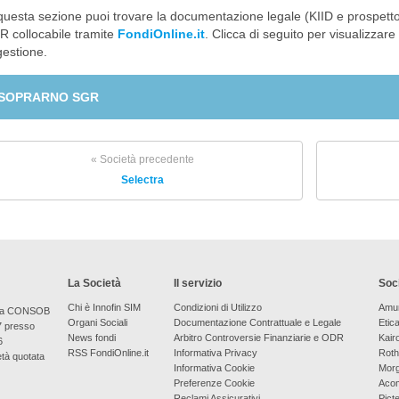
questa sezione puoi trovare la documentazione legale (KIID e prospetto
 collocabile tramite
FondiOnline.it
. Clicca di seguito per visualizzare
gestione.
SOPRARNO SGR
« Società precedente
Selectra
La Società
Il servizio
Soci
Chi è Innofin SIM
Condizioni di Utilizzo
Amu
bera CONSOB
Organi Sociali
Documentazione Contrattuale e Legale
Etic
7 presso
News fondi
Arbitro Controversie Finanziarie e ODR
Kair
6
RSS FondiOnline.it
Informativa Privacy
Roth
età quotata
Informativa Cookie
Morg
Preferenze Cookie
Aco
Reclami Assicurativi
Picte