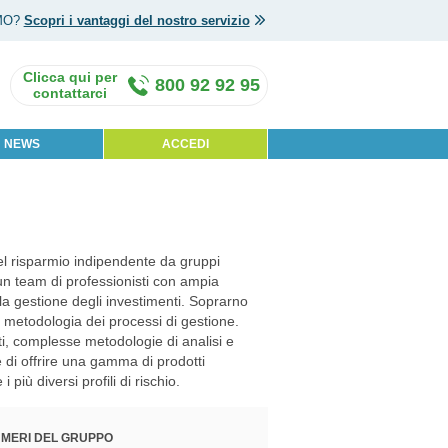
MO?
Scopri i vantaggi del nostro servizio
800 92 92 95
NEWS
ACCEDI
l risparmio indipendente da gruppi
un team di professionisti con ampia
lla gestione degli investimenti. Soprarno
re metodologia dei processi di gestione.
, complesse metodologie di analisi e
 di offrire una gamma di prodotti
più diversi profili di rischio.
UMERI DEL GRUPPO