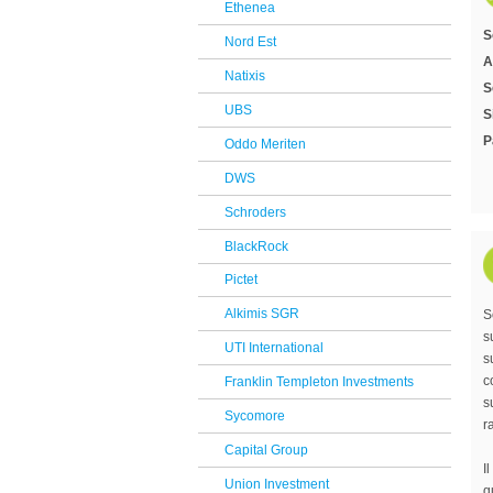
Ethenea
Reclami Assicurativi
S
Nord Est
Reclami Servizio di Investimento
A
Natixis
S
UBS
S
P
Oddo Meriten
DWS
Schroders
BlackRock
Pictet
Alkimis SGR
S
s
UTI International
s
c
Franklin Templeton Investments
s
Sycomore
r
Capital Group
I
Union Investment
q