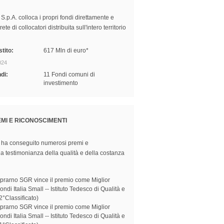
.p.A. colloca i propri fondi direttamente e
ete di collocatori distribuita sull'intero territorio
tito:
617 Mln di euro*
024
di:
11 Fondi comuni di
investimento
MI E RICONOSCIMENTI
ha conseguito numerosi premi e
 a testimonianza della qualità e della costanza
prarno SGR vince il premio come Miglior
ndi Italia Small -- Istituto Tedesco di Qualità e
2°Classificato)
prarno SGR vince il premio come Miglior
ndi Italia Small -- Istituto Tedesco di Qualità e