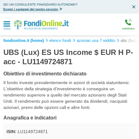
SEI UN CONSULENTE FINANZIARIO AUTONOMO?
Scopri i vantaggi del nostro servizio
menu
CONTATTACI
fondionline.it (home)
elenco fondi
azionari usa ? reddito
ubs (lux) 
UBS (Lux) ES US Income $ EUR H P-
acc - LU1149724871
Obiettivo di investimento dichiarato
Il fondo investe prevalentemente in azioni di società statunitensi.
L'obiettivo della strategia d'investimento è conseguire un
rendimento superiore a quello del mercato azionario degli Stati
Uniti. Il rendimento può essere generato da dividendi, riacquisti
azionari, premi delle opzioni call e altre fonti.
Anagrafica e indicatori
ISIN:
LU1149724871