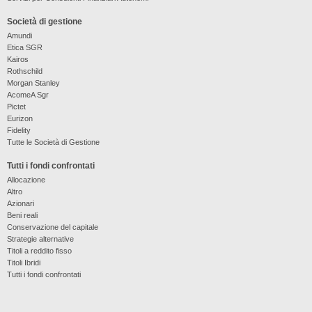
Società di gestione
Amundi
Etica SGR
Kairos
Rothschild
Morgan Stanley
AcomeA Sgr
Pictet
Eurizon
Fidelity
Tutte le Società di Gestione
Tutti i fondi confrontati
Allocazione
Altro
Azionari
Beni reali
Conservazione del capitale
Strategie alternative
Titoli a reddito fisso
Titoli Ibridi
Tutti i fondi confrontati