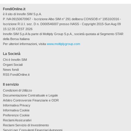
FondiOnline.it
è il sito di Innofin SIM S.p.A.
P. IVA 09150670967 - Iscrizione Albo SIM n° 291 delibera CONSOB n° 19510/2016 -
Iscrizione R.U.I. sez. D n. D000546007 presso IVASS - Copyright 2015-Sun Aug 09
15:12:35 CEST 2026
Innofin SIM S.p.A fa parte di Moltiply Group S.p.A., società quotata al Segmento STAR
della Borsa Italiana
Per ulteriori informazioni, visita
www.moltiplygroup.com
La Società
Chi è Innofin SIM
Organi Sociali
News fondi
RSS FondiOnline.it
Il servizio
Condizioni di Utilizzo
Documentazione Contrattuale e Legale
Arbitro Controversie Finanziarie e ODR
Informativa Privacy
Informativa Cookie
Preferenze Cookie
Reclami Assicurativi
Reclami Servizio di Investimento
Servizi per Consulenti Finanziari Autonomi