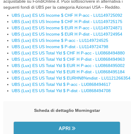
acquistabile su FondiOnline.it. Puoi sottoscrivere in alternativa i
seguenti fondi di UBS per la categoria Azionari USA – Reddito.
UBS (Lux) ES US Income $ CHF H P-acc - LU1149725092
UBS (Lux) ES US Income $ CHF H P-dist - LU1149725175
UBS (Lux) ES US Income $ EUR H P-acc - LU1149724871
UBS (Lux) ES US Income $ EUR H P-dist - LU1149724954
UBS (Lux) ES US Income $ P-acc - LU1149724525
UBS (Lux) ES US Income $ P-dist - LU1149724798
UBS (Lux) ES US Total Yld $ CHF H P-acc - LU0868494880
UBS (Lux) ES US Total Yld $ CHF H P-dist - LU0868494963
UBS (Lux) ES US Total Yld $ EUR H P-acc - LU0868495002
UBS (Lux) ES US Total Yld $ EUR H P-dist - LU0868495184
UBS (Lux) ES US Total Yld $ EURHN8%mdist - LU1121266354
UBS (Lux) ES US Total Yld $ P-acc - LU0868494617
UBS (Lux) ES US Total Yld $ P-dist - LU0868494708
Scheda di dettaglio Morningstar
APRI