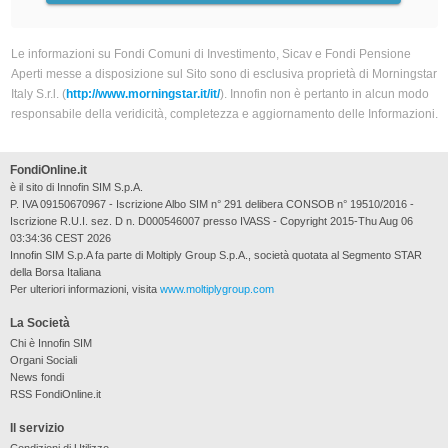
Le informazioni su Fondi Comuni di Investimento, Sicav e Fondi Pensione
Aperti messe a disposizione sul Sito sono di esclusiva proprietà di Morningstar
Italy S.r.l. (
http://www.morningstar.it/it/
). Innofin non è pertanto in alcun modo
responsabile della veridicità, completezza e aggiornamento delle Informazioni.
FondiOnline.it
è il sito di Innofin SIM S.p.A.
P. IVA 09150670967 - Iscrizione Albo SIM n° 291 delibera CONSOB n° 19510/2016 -
Iscrizione R.U.I. sez. D n. D000546007 presso IVASS - Copyright 2015-Thu Aug 06
03:34:36 CEST 2026
Innofin SIM S.p.A fa parte di Moltiply Group S.p.A., società quotata al Segmento STAR
della Borsa Italiana
Per ulteriori informazioni, visita
www.moltiplygroup.com
La Società
Chi è Innofin SIM
Organi Sociali
News fondi
RSS FondiOnline.it
Il servizio
Condizioni di Utilizzo