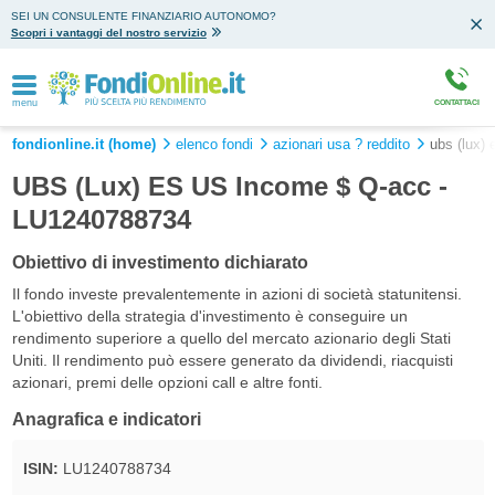
SEI UN CONSULENTE FINANZIARIO AUTONOMO?
Scopri i vantaggi del nostro servizio
menu
CONTATTACI
fondionline.it (home)
elenco fondi
azionari usa ? reddito
ubs (lux)
UBS (Lux) ES US Income $ Q-acc -
LU1240788734
Obiettivo di investimento dichiarato
Il fondo investe prevalentemente in azioni di società statunitensi.
L'obiettivo della strategia d'investimento è conseguire un
rendimento superiore a quello del mercato azionario degli Stati
Uniti. Il rendimento può essere generato da dividendi, riacquisti
azionari, premi delle opzioni call e altre fonti.
Anagrafica e indicatori
ISIN:
LU1240788734