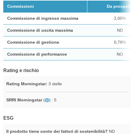
Commissioni
Da prospetto
Commissione di ingresso massima
2,00%
Commissione di uscita massima
ND
Commissione di gestione
0,78%
Commissione di performance
NO
Rating e rischio
Rating Morningstar:
3 stelle
SRRI Morningstar
(
)
: 5
ESG
Il prodotto tiene conto dei fattori di sostenibilità?
ND