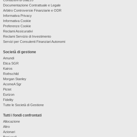
Documentazione Contrattuale e Legale
Arbitro Controversie Finanziarie e ODR
Informativa Privacy
Informativa Cookie
Preferenze Cookie
Reclami Assicurativi
Reclami Servizio di Investimento
Servizi per Consulenti Finanziari Autonomi
Società di gestione
Amundi
Etica SGR
Kairos
Rothschild
Morgan Stanley
AcomeA Sgr
Pictet
Eurizon
Fidelity
Tutte le Società di Gestione
Tutti i fondi confrontati
Allocazione
Altro
Azionari
Beni reali