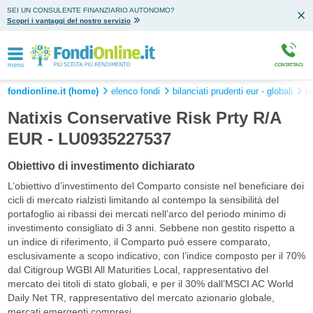
SEI UN CONSULENTE FINANZIARIO AUTONOMO?
Scopri i vantaggi del nostro servizio
menu
CONTATTACI
fondionline.it (home)
elenco fondi
bilanciati prudenti eur - globali
na
Natixis Conservative Risk Prty R/A
EUR - LU0935227537
Obiettivo di investimento dichiarato
L’obiettivo d’investimento del Comparto consiste nel beneficiare dei
cicli di mercato rialzisti limitando al contempo la sensibilità del
portafoglio ai ribassi dei mercati nell’arco del periodo minimo di
investimento consigliato di 3 anni. Sebbene non gestito rispetto a
un indice di riferimento, il Comparto può essere comparato,
esclusivamente a scopo indicativo, con l’indice composto per il 70%
dal Citigroup WGBI All Maturities Local, rappresentativo del
mercato dei titoli di stato globali, e per il 30% dall’MSCI AC World
Daily Net TR, rappresentativo del mercato azionario globale,
mercati emergenti compresi.