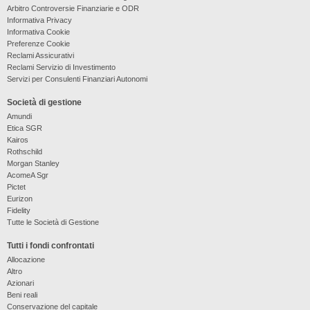
Arbitro Controversie Finanziarie e ODR
Informativa Privacy
Informativa Cookie
Preferenze Cookie
Reclami Assicurativi
Reclami Servizio di Investimento
Servizi per Consulenti Finanziari Autonomi
Società di gestione
Amundi
Etica SGR
Kairos
Rothschild
Morgan Stanley
AcomeA Sgr
Pictet
Eurizon
Fidelity
Tutte le Società di Gestione
Tutti i fondi confrontati
Allocazione
Altro
Azionari
Beni reali
Conservazione del capitale