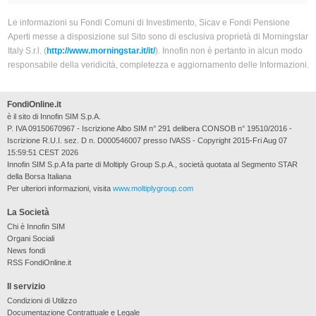
Le informazioni su Fondi Comuni di Investimento, Sicav e Fondi Pensione
Aperti messe a disposizione sul Sito sono di esclusiva proprietà di Morningstar
Italy S.r.l. (
http://www.morningstar.it/it/
). Innofin non è pertanto in alcun modo
responsabile della veridicità, completezza e aggiornamento delle Informazioni.
FondiOnline.it
è il sito di Innofin SIM S.p.A.
P. IVA 09150670967 - Iscrizione Albo SIM n° 291 delibera CONSOB n° 19510/2016 -
Iscrizione R.U.I. sez. D n. D000546007 presso IVASS - Copyright 2015-Fri Aug 07
15:59:51 CEST 2026
Innofin SIM S.p.A fa parte di Moltiply Group S.p.A., società quotata al Segmento STAR
della Borsa Italiana
Per ulteriori informazioni, visita
www.moltiplygroup.com
La Società
Chi è Innofin SIM
Organi Sociali
News fondi
RSS FondiOnline.it
Il servizio
Condizioni di Utilizzo
Documentazione Contrattuale e Legale