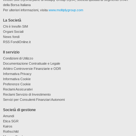
della Borsa Italiana
Per ulteriori informazioni, visita
www.moltiplygroup.com
La Società
Chi è Innofin SIM
Organi Sociali
News fondi
RSS FondiOnline.it
Il servizio
Condizioni di Utilizzo
Documentazione Contrattuale e Legale
Arbitro Controversie Finanziarie e ODR
Informativa Privacy
Informativa Cookie
Preferenze Cookie
Reclami Assicurativi
Reclami Servizio di Investimento
Servizi per Consulenti Finanziari Autonomi
Società di gestione
Amundi
Etica SGR
Kairos
Rothschild