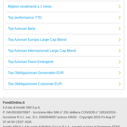
Migliori rendimenti a 1 mese
Top performance YTD
Top Azionari Italia
Top Azionari Europa Large Cap Blend
Top Azionari Internazionali Large Cap Blend
Top Azionari Paesi Emergenti
Top Obbligazionari Governativi EUR
Top Obbligazionari Corporate EUR
FondiOnline.it
è il sito di Innofin SIM S.p.A.
P. IVA 09150670967 - Iscrizione Albo SIM n° 291 delibera CONSOB n° 19510/2016 -
Iscrizione R.U.I. sez. D n. D000546007 presso IVASS - Copyright 2015-Fri Aug 07
07:44:50 CEST 2026
Innofin SIM S.p.A fa parte di Moltiply Group S.p.A., società quotata al Segmento STAR