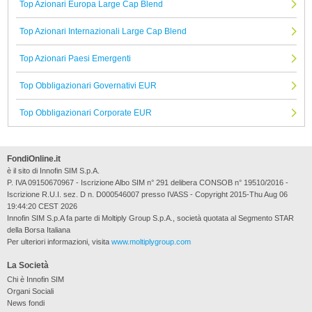
Top Azionari Europa Large Cap Blend
Top Azionari Internazionali Large Cap Blend
Top Azionari Paesi Emergenti
Top Obbligazionari Governativi EUR
Top Obbligazionari Corporate EUR
FondiOnline.it
è il sito di Innofin SIM S.p.A.
P. IVA 09150670967 - Iscrizione Albo SIM n° 291 delibera CONSOB n° 19510/2016 -
Iscrizione R.U.I. sez. D n. D000546007 presso IVASS - Copyright 2015-Thu Aug 06
19:44:20 CEST 2026
Innofin SIM S.p.A fa parte di Moltiply Group S.p.A., società quotata al Segmento STAR
della Borsa Italiana
Per ulteriori informazioni, visita
www.moltiplygroup.com
La Società
Chi è Innofin SIM
Organi Sociali
News fondi