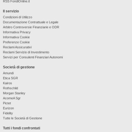
RSS FondiOnline.it
Il servizio
Condizioni di Utilizzo
Documentazione Contrattuale e Legale
Arbitro Controversie Finanziarie e ODR
Informativa Privacy
Informativa Cookie
Preferenze Cookie
Reclami Assicurativi
Reclami Servizio di Investimento
Servizi per Consulenti Finanziari Autonomi
Società di gestione
Amundi
Etica SGR
Kairos
Rothschild
Morgan Stanley
AcomeA Sgr
Pictet
Eurizon
Fidelity
Tutte le Società di Gestione
Tutti i fondi confrontati