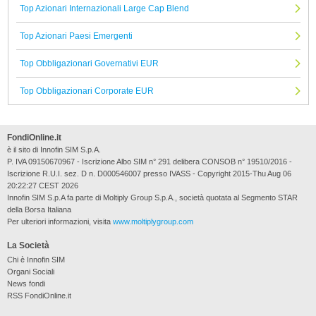
Top Azionari Internazionali Large Cap Blend
Top Azionari Paesi Emergenti
Top Obbligazionari Governativi EUR
Top Obbligazionari Corporate EUR
FondiOnline.it
è il sito di Innofin SIM S.p.A.
P. IVA 09150670967 - Iscrizione Albo SIM n° 291 delibera CONSOB n° 19510/2016 -
Iscrizione R.U.I. sez. D n. D000546007 presso IVASS - Copyright 2015-Thu Aug 06
20:22:27 CEST 2026
Innofin SIM S.p.A fa parte di Moltiply Group S.p.A., società quotata al Segmento STAR
della Borsa Italiana
Per ulteriori informazioni, visita
www.moltiplygroup.com
La Società
Chi è Innofin SIM
Organi Sociali
News fondi
RSS FondiOnline.it