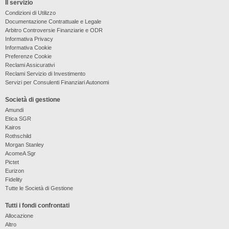
Il servizio
Condizioni di Utilizzo
Documentazione Contrattuale e Legale
Arbitro Controversie Finanziarie e ODR
Informativa Privacy
Informativa Cookie
Preferenze Cookie
Reclami Assicurativi
Reclami Servizio di Investimento
Servizi per Consulenti Finanziari Autonomi
Società di gestione
Amundi
Etica SGR
Kairos
Rothschild
Morgan Stanley
AcomeA Sgr
Pictet
Eurizon
Fidelity
Tutte le Società di Gestione
Tutti i fondi confrontati
Allocazione
Altro