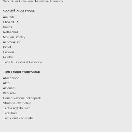
Servizi per Consulenti Finanziari Autonomi
Società di gestione
Amundi
Etica SGR
Kairos
Rothschild
Morgan Stanley
AcomeA Sgr
Pictet
Eurizon
Fidelity
Tutte le Società di Gestione
Tutti i fondi confrontati
Allocazione
Altro
Azionari
Beni reali
Conservazione del capitale
Strategie alternative
Titoli a reddito fisso
Titoli Ibridi
Tutti i fondi confrontati