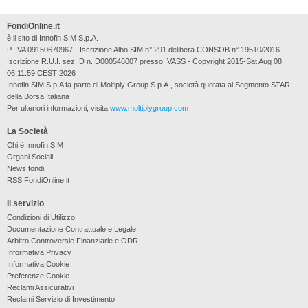
FondiOnline.it
è il sito di Innofin SIM S.p.A.
P. IVA 09150670967 - Iscrizione Albo SIM n° 291 delibera CONSOB n° 19510/2016 -
Iscrizione R.U.I. sez. D n. D000546007 presso IVASS - Copyright 2015-Sat Aug 08
06:11:59 CEST 2026
Innofin SIM S.p.A fa parte di Moltiply Group S.p.A., società quotata al Segmento STAR
della Borsa Italiana
Per ulteriori informazioni, visita
www.moltiplygroup.com
La Società
Chi è Innofin SIM
Organi Sociali
News fondi
RSS FondiOnline.it
Il servizio
Condizioni di Utilizzo
Documentazione Contrattuale e Legale
Arbitro Controversie Finanziarie e ODR
Informativa Privacy
Informativa Cookie
Preferenze Cookie
Reclami Assicurativi
Reclami Servizio di Investimento