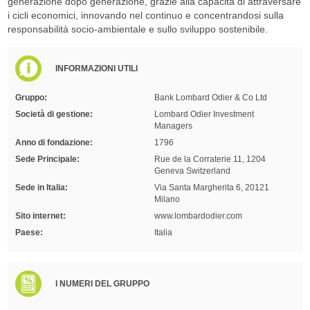
generazione dopo generazione, grazie alla capacità di attraversare
i cicli economici, innovando nel continuo e concentrandosi sulla
responsabilità socio-ambientale e sullo sviluppo sostenibile.
INFORMAZIONI UTILI
Gruppo:
Bank Lombard Odier & Co Ltd
Società di gestione:
Lombard Odier Investment
Managers
Anno di fondazione:
1796
Sede Principale:
Rue de la Corraterie 11, 1204
Geneva Switzerland
Sede in Italia:
Via Santa Margherita 6, 20121
Milano
Sito internet:
www.lombardodier.com
Paese:
Italia
I NUMERI DEL GRUPPO