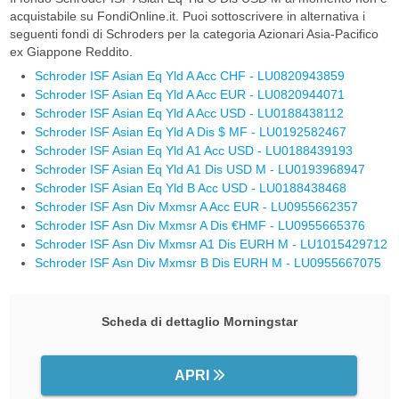
acquistabile su FondiOnline.it. Puoi sottoscrivere in alternativa i
seguenti fondi di Schroders per la categoria Azionari Asia-Pacifico
ex Giappone Reddito.
Schroder ISF Asian Eq Yld A Acc CHF - LU0820943859
Schroder ISF Asian Eq Yld A Acc EUR - LU0820944071
Schroder ISF Asian Eq Yld A Acc USD - LU0188438112
Schroder ISF Asian Eq Yld A Dis $ MF - LU0192582467
Schroder ISF Asian Eq Yld A1 Acc USD - LU0188439193
Schroder ISF Asian Eq Yld A1 Dis USD M - LU0193968947
Schroder ISF Asian Eq Yld B Acc USD - LU0188438468
Schroder ISF Asn Div Mxmsr A Acc EUR - LU0955662357
Schroder ISF Asn Div Mxmsr A Dis €HMF - LU0955665376
Schroder ISF Asn Div Mxmsr A1 Dis EURH M - LU1015429712
Schroder ISF Asn Div Mxmsr B Dis EURH M - LU0955667075
Scheda di dettaglio Morningstar
APRI