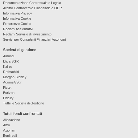
Documentazione Contrattuale e Legale
Arbitro Controversie Finanziarie e ODR
Informativa Privacy
Informativa Cookie
Preferenze Cookie
Reclami Assicurativi
Reclami Servizio di Investimento
Servizi per Consulenti Finanziari Autonomi
Società di gestione
Amundi
Etica SGR
Kairos
Rothschild
Morgan Stanley
AcomeA Sgr
Pictet
Eurizon
Fidelity
Tutte le Società di Gestione
Tutti i fondi confrontati
Allocazione
Altro
Azionari
Beni reali