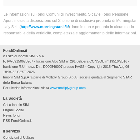
Le informazioni su Fondi Comuni di Investimento, Sicav e Fondi Pensione
Aperti messe a disposizione sul Sito sono di esclusiva proprietà di Morningstar
Italy S.r.l. (
http://www.morningstar.it/it/
). Innofin non è pertanto in alcun modo
responsabile della veridicità, completezza e aggiornamento delle Informazioni.
FondiOnline.it
è il sito di Innofin SIM S.p.A.
P. IVA 09150670967 - Iscrizione Albo SIM n° 291 delibera CONSOB n° 19510/2016 -
Iscrizione R.U.I. sez. D n. D000546007 presso IVASS - Copyright 2015-Thu Aug 06
18:04:32 CEST 2026
Innofin SIM S.p.A fa parte di Moltiply Group S.p.A., società quotata al Segmento STAR
della Borsa Italiana
Per ulteriori informazioni, visita
www.moltiplygroup.com
La Società
Chi è Innofin SIM
Organi Sociali
News fondi
RSS FondiOnline.it
Il servizio
Condizioni di Utilizzo