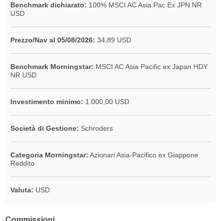
Benchmark dichiarato:
100% MSCI AC Asia Pac Ex JPN NR
USD
Prezzo/Nav al 05/08/2026:
34,89 USD
Benchmark Morningstar:
MSCI AC Asia Pacific ex Japan HDY
NR USD
Investimento minimo:
1.000,00 USD
Società di Gestione:
Schroders
Categoria Morningstar:
Azionari Asia-Pacifico ex Giappone
Reddito
Valuta:
USD
Commissioni