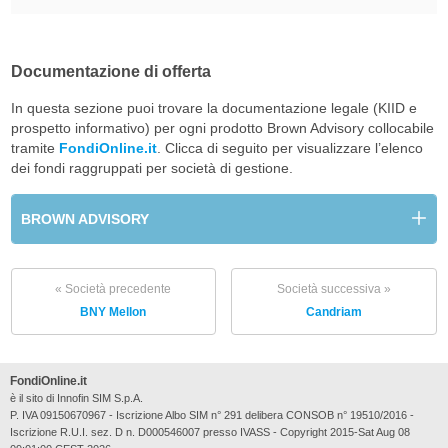
Documentazione di offerta
In questa sezione puoi trovare la documentazione legale (KIID e
prospetto informativo) per ogni prodotto Brown Advisory collocabile
tramite
FondiOnline.it
. Clicca di seguito per visualizzare l’elenco
dei fondi raggruppati per società di gestione.
BROWN ADVISORY
« Società precedente
Società successiva »
BNY Mellon
Candriam
FondiOnline.it
è il sito di Innofin SIM S.p.A.
P. IVA 09150670967 - Iscrizione Albo SIM n° 291 delibera CONSOB n° 19510/2016 -
Iscrizione R.U.I. sez. D n. D000546007 presso IVASS - Copyright 2015-Sat Aug 08