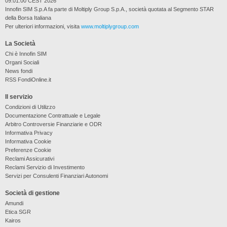
09:01:00 CEST 2026
Innofin SIM S.p.A fa parte di Moltiply Group S.p.A., società quotata al Segmento STAR
della Borsa Italiana
Per ulteriori informazioni, visita
www.moltiplygroup.com
La Società
Chi è Innofin SIM
Organi Sociali
News fondi
RSS FondiOnline.it
Il servizio
Condizioni di Utilizzo
Documentazione Contrattuale e Legale
Arbitro Controversie Finanziarie e ODR
Informativa Privacy
Informativa Cookie
Preferenze Cookie
Reclami Assicurativi
Reclami Servizio di Investimento
Servizi per Consulenti Finanziari Autonomi
Società di gestione
Amundi
Etica SGR
Kairos