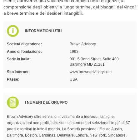
clienti, attraverso una valutazione completa delle esigenze, la
comprensione degli obiettivi a lungo termine, dei bisogni, dei vincoli
a breve termine e dei desideri intangibili.
INFORMAZIONI UTILI
Società di gestione:
Brown Advisory
Anno di fondazione:
1993
Sede in Italia:
901 S Bond Street, Suite 400
Baltimore MD 21231
Sito internet:
www.brownadvisory.com
Paese:
USA
I NUMERI DEL GRUPPO
Brown Advisory offre servizi di investimento a individui, famiglie,
organizzazioni non profit, istituzioni e intermediari selezionati in più di 37
paesi e territori in tutto il mondo. La Società possiede uffici ad Austin,
Baltimora, Boston, Carolinas, Delaware, Londra, New York, Singapore,