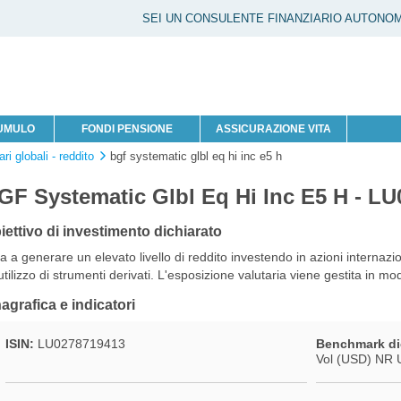
SEI UN CONSULENTE FINANZIARIO AUTONO
CUMULO
FONDI PENSIONE
ASSICURAZIONE VITA
ri globali - reddito
bgf systematic glbl eq hi inc e5 h
GF Systematic Glbl Eq Hi Inc E5 H - L
iettivo di investimento dichiarato
a a generare un elevato livello di reddito investendo in azioni internazio
'utilizzo di strumenti derivati. L'esposizione valutaria viene gestita in mod
agrafica e indicatori
ISIN:
LU0278719413
Benchmark di
Vol (USD) NR