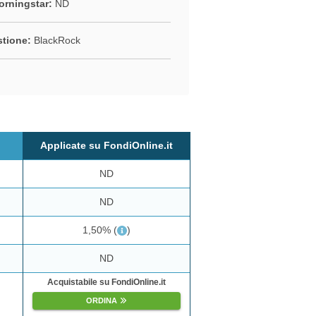
rningstar:
ND
stione:
BlackRock
Applicate su FondiOnline.it
ND
ND
1,50%
(
)
ND
Acquistabile su FondiOnline.it
ORDINA