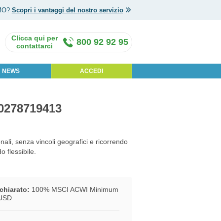
MO?
Scopri i vantaggi del nostro servizio
800 92 92 95
NEWS
ACCEDI
U0278719413
nali, senza vincoli geografici e ricorrendo
o flessibile.
chiarato:
100% MSCI ACWI Minimum
 USD