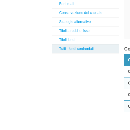
Bantleon
Beni reali
Reclami Assicurativi
Nord Est
Conservazione del capitale
Reclami Servizio di Investimento
Selectra
Strategie alternative
M&G investments
Titoli a reddito fisso
Compass
Titoli Ibridi
Carmignac
Co
Tutti i fondi confrontati
Eurizon
BlackRock
PIMCO
Financiere de l'Echiquier
Neuberger Berman
Lombard Odier
Symphonia SGR
G Fund
MFS