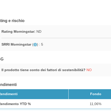
ting e rischio
Rating Morningstar:
ND
SRRI Morningstar
(
)
: 5
SG
Il prodotto tiene conto dei fattori di sostenibilità?
NO
ndimenti
Rendimenti
Fondo
Rendimento YTD %
11,06%