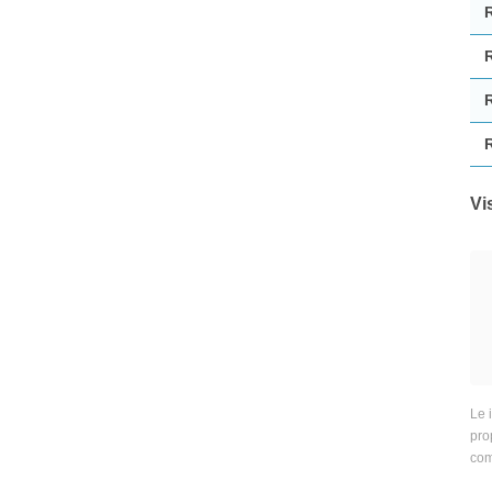
Vi
Le 
prop
com