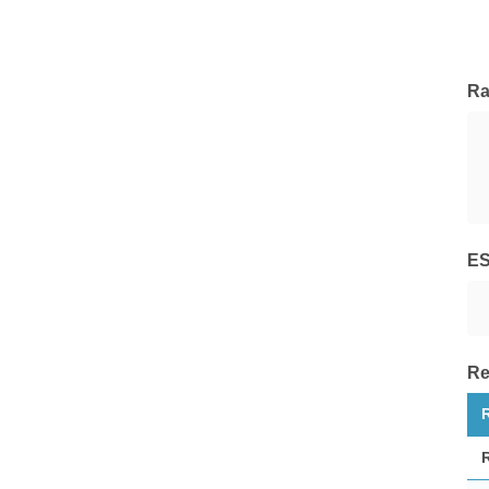
Atomo SICAV
Tutte le Società di Gestione
Ra
E
Re