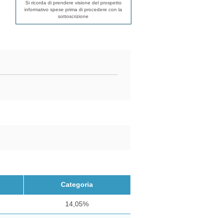
Si ricorda di prendere visione del prospetto
informativo spese prima di procedere con la
sottoscrizione
Categoria
14,05%