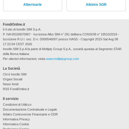
Albermarle
Alkimis SGR
FondiOnline.it
è il sito di Innofin SIM S.p.A.
P. IVA 09150670967 - Iscrizione Albo SIM n° 291 delibera CONSOB n° 19510/2016 -
Iscrizione R.U.I. sez. D n. D000546007 presso IVASS - Copyright 2015-Sat Aug 08
17:22:04 CEST 2026
Innofin SIM S.p.A fa parte di Moltiply Group S.p.A., società quotata al Segmento STAR
della Borsa Italiana
Per ulteriori informazioni, visita
www.moltiplygroup.com
La Società
Chi è Innofin SIM
Organi Sociali
News fondi
RSS FondiOnline.it
Il servizio
Condizioni di Utilizzo
Documentazione Contrattuale e Legale
Arbitro Controversie Finanziarie e ODR
Informativa Privacy
Informativa Cookie
Preferenze Cookie