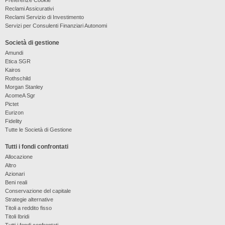
Reclami Assicurativi
Reclami Servizio di Investimento
Servizi per Consulenti Finanziari Autonomi
Società di gestione
Amundi
Etica SGR
Kairos
Rothschild
Morgan Stanley
AcomeA Sgr
Pictet
Eurizon
Fidelity
Tutte le Società di Gestione
Tutti i fondi confrontati
Allocazione
Altro
Azionari
Beni reali
Conservazione del capitale
Strategie alternative
Titoli a reddito fisso
Titoli Ibridi
Tutti i fondi confrontati