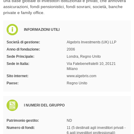
una base globale di investitori istituzionali e privati, che annovera
assicurazioni, fondi pensionistici, fondi sovrani, società, banche
private e family office.
INFORMAZIONI UTILI
Società di gestione:
Algebris Investments (UK) LLP
Anno di fondazione:
2006
Sede Principale:
Londra, Regno Unito
Sede in Italia:
Via Fatebenefratelli 10, 20121
Milano
Sito internet:
www.algebris.com
Paese:
Regno Unito
I NUMERI DEL GRUPPO
Patrimonio gestito:
ND
Numero di fondi:
11 (5 destinati agli investitori privati -
6 agli investitori professionali)