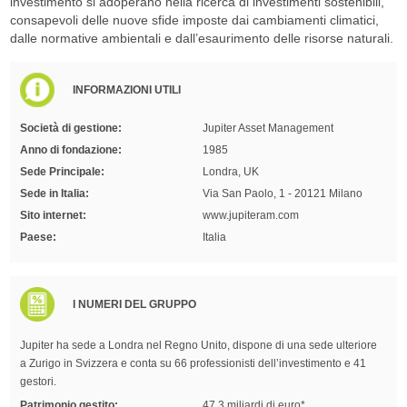
investimento si adoperano nella ricerca di investimenti sostenibili,
consapevoli delle nuove sfide imposte dai cambiamenti climatici,
dalle normative ambientali e dall’esaurimento delle risorse naturali.
INFORMAZIONI UTILI
Società di gestione:
Jupiter Asset Management
Anno di fondazione:
1985
Sede Principale:
Londra, UK
Sede in Italia:
Via San Paolo, 1 - 20121 Milano
Sito internet:
www.jupiteram.com
Paese:
Italia
I NUMERI DEL GRUPPO
Jupiter ha sede a Londra nel Regno Unito, dispone di una sede ulteriore
a Zurigo in Svizzera e conta su 66 professionisti dell’investimento e 41
gestori.
Patrimonio gestito:
47,3 miliardi di euro*