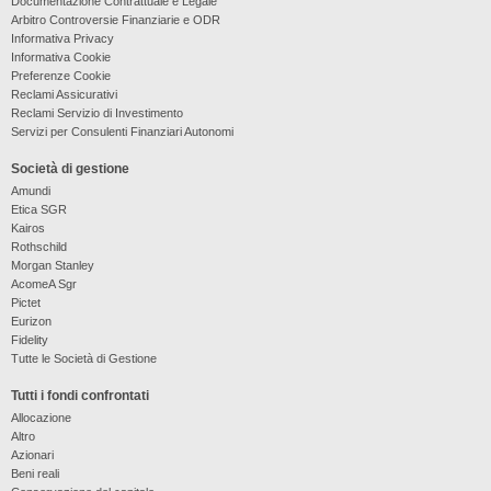
Documentazione Contrattuale e Legale
Arbitro Controversie Finanziarie e ODR
Informativa Privacy
Informativa Cookie
Preferenze Cookie
Reclami Assicurativi
Reclami Servizio di Investimento
Servizi per Consulenti Finanziari Autonomi
Società di gestione
Amundi
Etica SGR
Kairos
Rothschild
Morgan Stanley
AcomeA Sgr
Pictet
Eurizon
Fidelity
Tutte le Società di Gestione
Tutti i fondi confrontati
Allocazione
Altro
Azionari
Beni reali