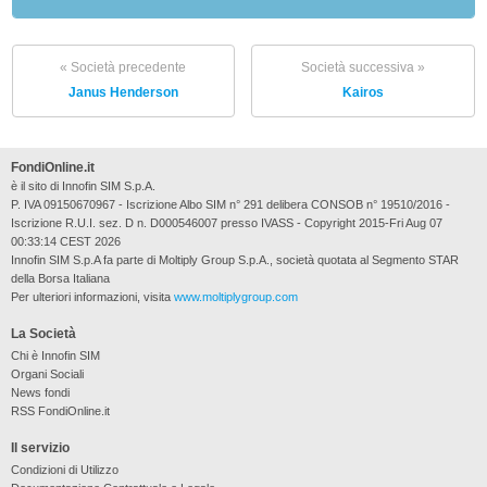
« Società precedente
Società successiva »
Janus Henderson
Kairos
FondiOnline.it
è il sito di Innofin SIM S.p.A.
P. IVA 09150670967 - Iscrizione Albo SIM n° 291 delibera CONSOB n° 19510/2016 -
Iscrizione R.U.I. sez. D n. D000546007 presso IVASS - Copyright 2015-Fri Aug 07
00:33:14 CEST 2026
Innofin SIM S.p.A fa parte di Moltiply Group S.p.A., società quotata al Segmento STAR
della Borsa Italiana
Per ulteriori informazioni, visita
www.moltiplygroup.com
La Società
Chi è Innofin SIM
Organi Sociali
News fondi
RSS FondiOnline.it
Il servizio
Condizioni di Utilizzo