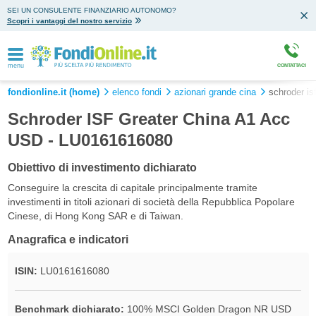
SEI UN CONSULENTE FINANZIARIO AUTONOMO?
Scopri i vantaggi del nostro servizio
menu
CONTATTACI
fondionline.it (home)
elenco fondi
azionari grande cina
schroder is
Schroder ISF Greater China A1 Acc
USD - LU0161616080
Obiettivo di investimento dichiarato
Conseguire la crescita di capitale principalmente tramite
investimenti in titoli azionari di società della Repubblica Popolare
Cinese, di Hong Kong SAR e di Taiwan.
Anagrafica e indicatori
ISIN:
LU0161616080
Benchmark dichiarato:
100% MSCI Golden Dragon NR USD