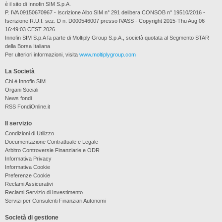
è il sito di Innofin SIM S.p.A.
P. IVA 09150670967 - Iscrizione Albo SIM n° 291 delibera CONSOB n° 19510/2016 -
Iscrizione R.U.I. sez. D n. D000546007 presso IVASS - Copyright 2015-Thu Aug 06
16:49:03 CEST 2026
Innofin SIM S.p.A fa parte di Moltiply Group S.p.A., società quotata al Segmento STAR
della Borsa Italiana
Per ulteriori informazioni, visita
www.moltiplygroup.com
La Società
Chi è Innofin SIM
Organi Sociali
News fondi
RSS FondiOnline.it
Il servizio
Condizioni di Utilizzo
Documentazione Contrattuale e Legale
Arbitro Controversie Finanziarie e ODR
Informativa Privacy
Informativa Cookie
Preferenze Cookie
Reclami Assicurativi
Reclami Servizio di Investimento
Servizi per Consulenti Finanziari Autonomi
Società di gestione