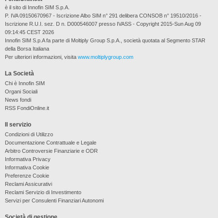
è il sito di Innofin SIM S.p.A.
P. IVA 09150670967 - Iscrizione Albo SIM n° 291 delibera CONSOB n° 19510/2016 -
Iscrizione R.U.I. sez. D n. D000546007 presso IVASS - Copyright 2015-Sun Aug 09
09:14:45 CEST 2026
Innofin SIM S.p.A fa parte di Moltiply Group S.p.A., società quotata al Segmento STAR
della Borsa Italiana
Per ulteriori informazioni, visita
www.moltiplygroup.com
La Società
Chi è Innofin SIM
Organi Sociali
News fondi
RSS FondiOnline.it
Il servizio
Condizioni di Utilizzo
Documentazione Contrattuale e Legale
Arbitro Controversie Finanziarie e ODR
Informativa Privacy
Informativa Cookie
Preferenze Cookie
Reclami Assicurativi
Reclami Servizio di Investimento
Servizi per Consulenti Finanziari Autonomi
Società di gestione