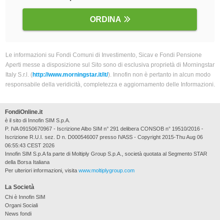
ORDINA
Le informazioni su Fondi Comuni di Investimento, Sicav e Fondi Pensione
Aperti messe a disposizione sul Sito sono di esclusiva proprietà di Morningstar
Italy S.r.l. (
http://www.morningstar.it/it/
). Innofin non è pertanto in alcun modo
responsabile della veridicità, completezza e aggiornamento delle Informazioni.
FondiOnline.it
è il sito di Innofin SIM S.p.A.
P. IVA 09150670967 - Iscrizione Albo SIM n° 291 delibera CONSOB n° 19510/2016 -
Iscrizione R.U.I. sez. D n. D000546007 presso IVASS - Copyright 2015-Thu Aug 06
06:55:43 CEST 2026
Innofin SIM S.p.A fa parte di Moltiply Group S.p.A., società quotata al Segmento STAR
della Borsa Italiana
Per ulteriori informazioni, visita
www.moltiplygroup.com
La Società
Chi è Innofin SIM
Organi Sociali
News fondi