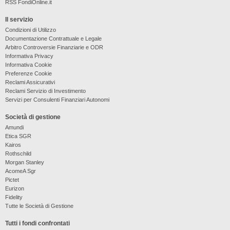
RSS FondiOnline.it
Il servizio
Condizioni di Utilizzo
Documentazione Contrattuale e Legale
Arbitro Controversie Finanziarie e ODR
Informativa Privacy
Informativa Cookie
Preferenze Cookie
Reclami Assicurativi
Reclami Servizio di Investimento
Servizi per Consulenti Finanziari Autonomi
Società di gestione
Amundi
Etica SGR
Kairos
Rothschild
Morgan Stanley
AcomeA Sgr
Pictet
Eurizon
Fidelity
Tutte le Società di Gestione
Tutti i fondi confrontati