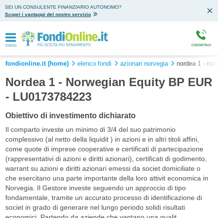
SEI UN CONSULENTE FINANZIARIO AUTONOMO?
Scopri i vantaggi del nostro servizio
menu
CONTATTACI
fondionline.it (home)
elenco fondi
azionari norvegia
nordea 1 - nor
Nordea 1 - Norwegian Equity BP EUR
- LU0173784223
Obiettivo di investimento dichiarato
Il comparto investe un minimo di 3/4 del suo patrimonio
complessivo (al netto della liquidit ) in azioni e in altri titoli affini,
come quote di imprese cooperative e certificati di partecipazione
(rappresentativi di azioni e diritti azionari), certificati di godimento,
warrant su azioni e diritti azionari emessi da societ domiciliate o
che esercitano una parte importante della loro attivit economica in
Norvegia. Il Gestore investe seguendo un approccio di tipo
fondamentale, tramite un accurato processo di identificazione di
societ in grado di generare nel lungo periodo solidi risultati
economici. Partendo da aziende che vantano una qualit