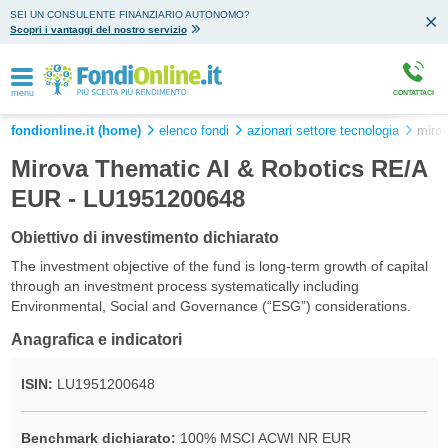
SEI UN CONSULENTE FINANZIARIO AUTONOMO?
Scopri i vantaggi del nostro servizio
menu
CONTATTACI
fondionline.it (home)
elenco fondi
azionari settore tecnologia
mirov
Mirova Thematic AI & Robotics RE/A
EUR - LU1951200648
Obiettivo di investimento dichiarato
The investment objective of the fund is long-term growth of capital
through an investment process systematically including
Environmental, Social and Governance (“ESG”) considerations.
Anagrafica e indicatori
ISIN:
LU1951200648
Benchmark dichiarato:
100% MSCI ACWI NR EUR