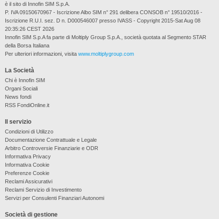
è il sito di Innofin SIM S.p.A.
P. IVA 09150670967 - Iscrizione Albo SIM n° 291 delibera CONSOB n° 19510/2016 -
Iscrizione R.U.I. sez. D n. D000546007 presso IVASS - Copyright 2015-Sat Aug 08
20:35:26 CEST 2026
Innofin SIM S.p.A fa parte di Moltiply Group S.p.A., società quotata al Segmento STAR
della Borsa Italiana
Per ulteriori informazioni, visita
www.moltiplygroup.com
La Società
Chi è Innofin SIM
Organi Sociali
News fondi
RSS FondiOnline.it
Il servizio
Condizioni di Utilizzo
Documentazione Contrattuale e Legale
Arbitro Controversie Finanziarie e ODR
Informativa Privacy
Informativa Cookie
Preferenze Cookie
Reclami Assicurativi
Reclami Servizio di Investimento
Servizi per Consulenti Finanziari Autonomi
Società di gestione