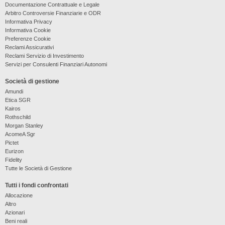
Documentazione Contrattuale e Legale
Arbitro Controversie Finanziarie e ODR
Informativa Privacy
Informativa Cookie
Preferenze Cookie
Reclami Assicurativi
Reclami Servizio di Investimento
Servizi per Consulenti Finanziari Autonomi
Società di gestione
Amundi
Etica SGR
Kairos
Rothschild
Morgan Stanley
AcomeA Sgr
Pictet
Eurizon
Fidelity
Tutte le Società di Gestione
Tutti i fondi confrontati
Allocazione
Altro
Azionari
Beni reali