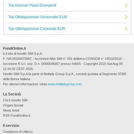
Top Azionari Paesi Emergenti
Top Obbligazionari Governativi EUR
Top Obbligazionari Corporate EUR
FondiOnline.it
è il sito di Innofin SIM S.p.A.
P. IVA 09150670967 - Iscrizione Albo SIM n° 291 delibera CONSOB n° 19510/2016 -
Iscrizione R.U.I. sez. D n. D000546007 presso IVASS - Copyright 2015-Sat Aug 08
11:44:30 CEST 2026
Innofin SIM S.p.A fa parte di Moltiply Group S.p.A., società quotata al Segmento STAR
della Borsa Italiana
Per ulteriori informazioni, visita
www.moltiplygroup.com
La Società
Chi è Innofin SIM
Organi Sociali
News fondi
RSS FondiOnline.it
Il servizio
Condizioni di Utilizzo