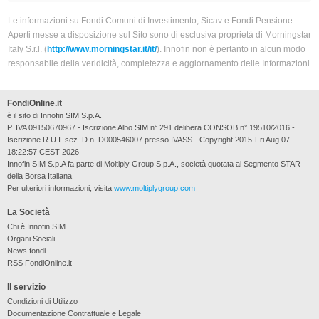
Le informazioni su Fondi Comuni di Investimento, Sicav e Fondi Pensione
Aperti messe a disposizione sul Sito sono di esclusiva proprietà di Morningstar
Italy S.r.l. (
http://www.morningstar.it/it/
). Innofin non è pertanto in alcun modo
responsabile della veridicità, completezza e aggiornamento delle Informazioni.
FondiOnline.it
è il sito di Innofin SIM S.p.A.
P. IVA 09150670967 - Iscrizione Albo SIM n° 291 delibera CONSOB n° 19510/2016 -
Iscrizione R.U.I. sez. D n. D000546007 presso IVASS - Copyright 2015-Fri Aug 07
18:22:57 CEST 2026
Innofin SIM S.p.A fa parte di Moltiply Group S.p.A., società quotata al Segmento STAR
della Borsa Italiana
Per ulteriori informazioni, visita
www.moltiplygroup.com
La Società
Chi è Innofin SIM
Organi Sociali
News fondi
RSS FondiOnline.it
Il servizio
Condizioni di Utilizzo
Documentazione Contrattuale e Legale