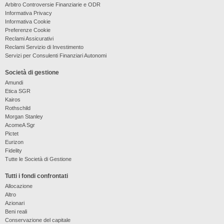
Arbitro Controversie Finanziarie e ODR
Informativa Privacy
Informativa Cookie
Preferenze Cookie
Reclami Assicurativi
Reclami Servizio di Investimento
Servizi per Consulenti Finanziari Autonomi
Società di gestione
Amundi
Etica SGR
Kairos
Rothschild
Morgan Stanley
AcomeA Sgr
Pictet
Eurizon
Fidelity
Tutte le Società di Gestione
Tutti i fondi confrontati
Allocazione
Altro
Azionari
Beni reali
Conservazione del capitale