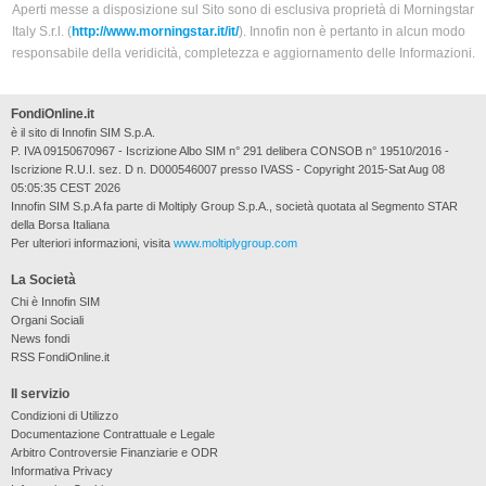
Aperti messe a disposizione sul Sito sono di esclusiva proprietà di Morningstar
Italy S.r.l. (
http://www.morningstar.it/it/
). Innofin non è pertanto in alcun modo
responsabile della veridicità, completezza e aggiornamento delle Informazioni.
FondiOnline.it
è il sito di Innofin SIM S.p.A.
P. IVA 09150670967 - Iscrizione Albo SIM n° 291 delibera CONSOB n° 19510/2016 -
Iscrizione R.U.I. sez. D n. D000546007 presso IVASS - Copyright 2015-Sat Aug 08
05:05:35 CEST 2026
Innofin SIM S.p.A fa parte di Moltiply Group S.p.A., società quotata al Segmento STAR
della Borsa Italiana
Per ulteriori informazioni, visita
www.moltiplygroup.com
La Società
Chi è Innofin SIM
Organi Sociali
News fondi
RSS FondiOnline.it
Il servizio
Condizioni di Utilizzo
Documentazione Contrattuale e Legale
Arbitro Controversie Finanziarie e ODR
Informativa Privacy