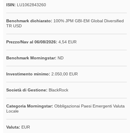
ISIN:
LU1062843260
Benchmark dichiarato:
100% JPM GBI-EM Global Diversified
TR USD
Prezzo/Nav al 06/08/2026:
4,54 EUR
Benchmark Morningstar:
ND
Investimento minimo:
2.050,00 EUR
Società di Gestione:
BlackRock
Categoria Morningstar:
Obbligazionai Paesi Emergenti Valuta
Locale
Valuta:
EUR