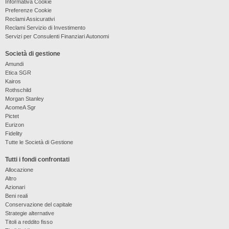
Informativa Cookie
Preferenze Cookie
Reclami Assicurativi
Reclami Servizio di Investimento
Servizi per Consulenti Finanziari Autonomi
Società di gestione
Amundi
Etica SGR
Kairos
Rothschild
Morgan Stanley
AcomeA Sgr
Pictet
Eurizon
Fidelity
Tutte le Società di Gestione
Tutti i fondi confrontati
Allocazione
Altro
Azionari
Beni reali
Conservazione del capitale
Strategie alternative
Titoli a reddito fisso