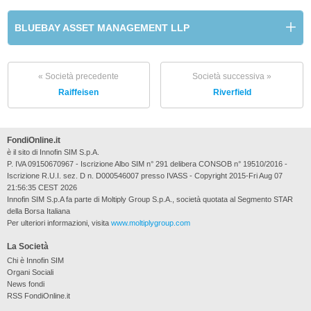
BLUEBAY ASSET MANAGEMENT LLP
« Società precedente
Società successiva »
Raiffeisen
Riverfield
FondiOnline.it
è il sito di Innofin SIM S.p.A.
P. IVA 09150670967 - Iscrizione Albo SIM n° 291 delibera CONSOB n° 19510/2016 -
Iscrizione R.U.I. sez. D n. D000546007 presso IVASS - Copyright 2015-Fri Aug 07
21:56:35 CEST 2026
Innofin SIM S.p.A fa parte di Moltiply Group S.p.A., società quotata al Segmento STAR
della Borsa Italiana
Per ulteriori informazioni, visita
www.moltiplygroup.com
La Società
Chi è Innofin SIM
Organi Sociali
News fondi
RSS FondiOnline.it