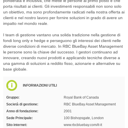
ponderata e inclusiva, che mette le persone al primo posto e che
porta risultati ai clienti. Gli investimenti responsabili non sono solo
un obiettivo, ma sono profondamente radicati nella nostra offerta ai
clienti e nel nostro lavoro per fornire soluzioni in grado di avere un
impatto nel mondo reale.
I team di gestione vantano una solida tradizione nella gestione di
fondi long only e hedge e perseguono gli interessi dei clienti nelle
diverse condizioni di mercato. In RBC BlueBay Asset Management
le persone sono la chiave del successo. I gestori continuano ad
innovare, creando nuovi prodotti e applicando tecniche diverse a
una gamma di soluzioni a reddito fisso, azionarie e alternative su
base globale.
INFORMAZIONI UTILI
Gruppo:
Royal Bank of Canada
Società di gestione:
RBC BlueBay Asset Management
Anno di fondazione:
2001
Sede Principale:
100 Bishopsgate, London
Sito internet:
www.rbcbluebay.com/it-it