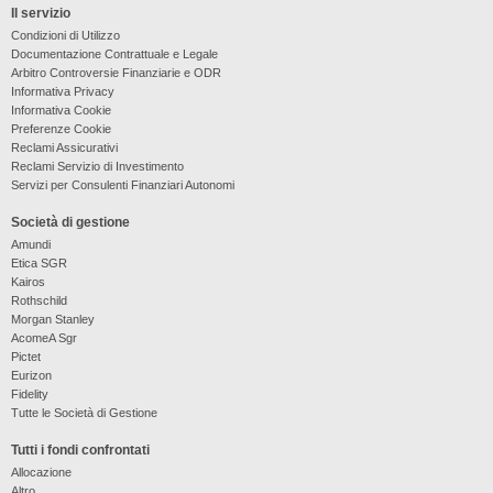
Il servizio
Condizioni di Utilizzo
Documentazione Contrattuale e Legale
Arbitro Controversie Finanziarie e ODR
Informativa Privacy
Informativa Cookie
Preferenze Cookie
Reclami Assicurativi
Reclami Servizio di Investimento
Servizi per Consulenti Finanziari Autonomi
Società di gestione
Amundi
Etica SGR
Kairos
Rothschild
Morgan Stanley
AcomeA Sgr
Pictet
Eurizon
Fidelity
Tutte le Società di Gestione
Tutti i fondi confrontati
Allocazione
Altro