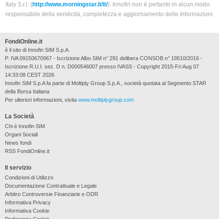
Italy S.r.l. (
http://www.morningstar.it/it/
). Innofin non è pertanto in alcun modo
responsabile della veridicità, completezza e aggiornamento delle Informazioni.
FondiOnline.it
è il sito di Innofin SIM S.p.A.
P. IVA 09150670967 - Iscrizione Albo SIM n° 291 delibera CONSOB n° 19510/2016 -
Iscrizione R.U.I. sez. D n. D000546007 presso IVASS - Copyright 2015-Fri Aug 07
14:33:08 CEST 2026
Innofin SIM S.p.A fa parte di Moltiply Group S.p.A., società quotata al Segmento STAR
della Borsa Italiana
Per ulteriori informazioni, visita
www.moltiplygroup.com
La Società
Chi è Innofin SIM
Organi Sociali
News fondi
RSS FondiOnline.it
Il servizio
Condizioni di Utilizzo
Documentazione Contrattuale e Legale
Arbitro Controversie Finanziarie e ODR
Informativa Privacy
Informativa Cookie
Preferenze Cookie