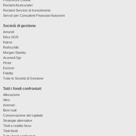
Reclami Assicurativi
Reclami Servizio di Investimento
Servizi per Consulenti Finanziari Autonomi
Società di gestione
Amundi
Etica SGR
Kairos
Rothschild
Morgan Stanley
AcomeA Sgr
Pictet
Eurizon
Fidelity
Tutte le Società di Gestione
Tutti i fondi confrontati
Allocazione
Altro
Azionari
Beni reali
Conservazione del capitale
Strategie alternative
Titoli a reddito fisso
Titoli Ibridi
Tutti i fondi confrontati