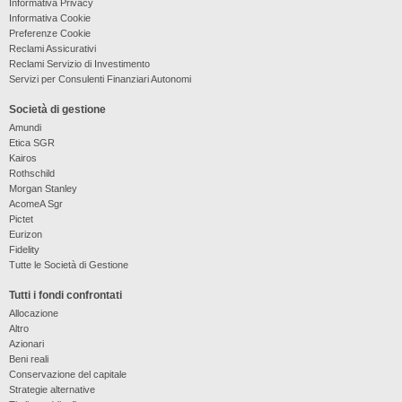
Informativa Privacy
Informativa Cookie
Preferenze Cookie
Reclami Assicurativi
Reclami Servizio di Investimento
Servizi per Consulenti Finanziari Autonomi
Società di gestione
Amundi
Etica SGR
Kairos
Rothschild
Morgan Stanley
AcomeA Sgr
Pictet
Eurizon
Fidelity
Tutte le Società di Gestione
Tutti i fondi confrontati
Allocazione
Altro
Azionari
Beni reali
Conservazione del capitale
Strategie alternative