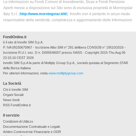
Le informazioni su Fondi Comuni di Investimento, Sicav e Fondi Pensione
Aperti messe a disposizione sul Sito sono di esclusiva proprietà di Morningstar
Italy S.r.l. (
http://www.morningstar.it/it/
). Innofin non è pertanto in alcun modo
responsabile della veridicità, completezza e aggiornamento delle Informazioni.
FondiOnline.it
è il sito di Innofin SIM S.p.A.
P. IVA 09150670967 - Iscrizione Albo SIM n° 291 delibera CONSOB n° 19510/2016 -
Iscrizione R.U.I. sez. D n. D000546007 presso IVASS - Copyright 2015-Thu Aug 06
23:15:16 CEST 2026
Innofin SIM S.p.A fa parte di Moltiply Group S.p.A., società quotata al Segmento STAR
della Borsa Italiana
Per ulteriori informazioni, visita
www.moltiplygroup.com
La Società
Chi è Innofin SIM
Organi Sociali
News fondi
RSS FondiOnline.it
Il servizio
Condizioni di Utilizzo
Documentazione Contrattuale e Legale
Arbitro Controversie Finanziarie e ODR