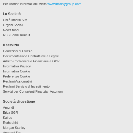
Per ulteriori informazioni, visita
www.moltiplygroup.com
La Società
Chi è Innofin SIM
Organi Sociali
News fondi
RSS FondiOnline.it
Il servizio
Condizioni di Utilizzo
Documentazione Contrattuale e Legale
Arbitro Controversie Finanziarie e ODR
Informativa Privacy
Informativa Cookie
Preferenze Cookie
Reclami Assicurativi
Reclami Servizio di Investimento
Servizi per Consulenti Finanziari Autonomi
Società di gestione
Amundi
Etica SGR
Kairos
Rothschild
Morgan Stanley
AcomeA Sgr