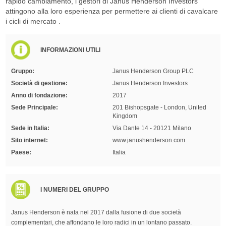
rapido cambiamento, i gestori di Janus Henderson Investors
attingono alla loro esperienza per permettere ai clienti di cavalcare
i cicli di mercato .
INFORMAZIONI UTILI
Gruppo:
Janus Henderson Group PLC
Società di gestione:
Janus Henderson Investors
Anno di fondazione:
2017
Sede Principale:
201 Bishopsgate - London, United
Kingdom
Sede in Italia:
Via Dante 14 - 20121 Milano
Sito internet:
www.janushenderson.com
Paese:
Italia
I NUMERI DEL GRUPPO
Janus Henderson è nata nel 2017 dalla fusione di due società
complementari, che affondano le loro radici in un lontano passato.