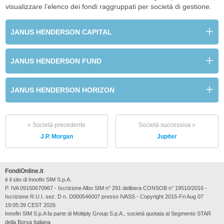
visualizzare l’elenco dei fondi raggruppati per società di gestione.
JANUS HENDERSON CAPITAL
JANUS HENDERSON FUND
JANUS HENDERSON HORIZON
« Società precedente
Società successiva »
J.P. Morgan
Jupiter
FondiOnline.it
è il sito di Innofin SIM S.p.A.
P. IVA 09150670967 - Iscrizione Albo SIM n° 291 delibera CONSOB n° 19510/2016 -
Iscrizione R.U.I. sez. D n. D000546007 presso IVASS - Copyright 2015-Fri Aug 07
19:05:39 CEST 2026
Innofin SIM S.p.A fa parte di Moltiply Group S.p.A., società quotata al Segmento STAR
della Borsa Italiana