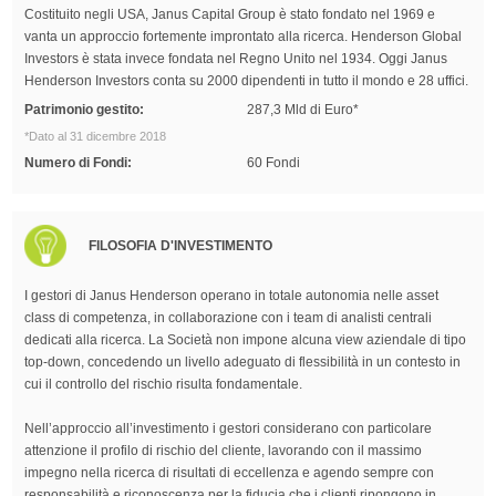
Costituito negli USA, Janus Capital Group è stato fondato nel 1969 e
vanta un approccio fortemente improntato alla ricerca. Henderson Global
Investors è stata invece fondata nel Regno Unito nel 1934. Oggi Janus
Henderson Investors conta su 2000 dipendenti in tutto il mondo e 28 uffici.
Patrimonio gestito:
287,3 Mld di Euro*
*Dato al 31 dicembre 2018
Numero di Fondi:
60 Fondi
FILOSOFIA D'INVESTIMENTO
I gestori di Janus Henderson operano in totale autonomia nelle asset
class di competenza, in collaborazione con i team di analisti centrali
dedicati alla ricerca. La Società non impone alcuna view aziendale di tipo
top-down, concedendo un livello adeguato di flessibilità in un contesto in
cui il controllo del rischio risulta fondamentale.
Nell’approccio all’investimento i gestori considerano con particolare
attenzione il profilo di rischio del cliente, lavorando con il massimo
impegno nella ricerca di risultati di eccellenza e agendo sempre con
responsabilità e riconoscenza per la fiducia che i clienti ripongono in