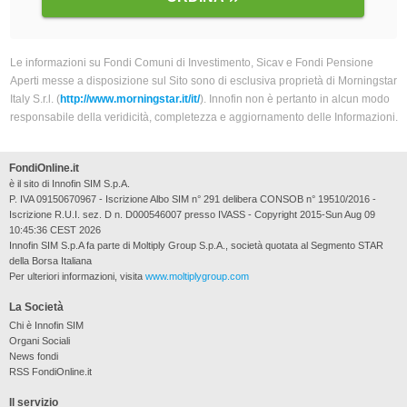
Le informazioni su Fondi Comuni di Investimento, Sicav e Fondi Pensione
Aperti messe a disposizione sul Sito sono di esclusiva proprietà di Morningstar
Italy S.r.l. (
http://www.morningstar.it/it/
). Innofin non è pertanto in alcun modo
responsabile della veridicità, completezza e aggiornamento delle Informazioni.
FondiOnline.it
è il sito di Innofin SIM S.p.A.
P. IVA 09150670967 - Iscrizione Albo SIM n° 291 delibera CONSOB n° 19510/2016 -
Iscrizione R.U.I. sez. D n. D000546007 presso IVASS - Copyright 2015-Sun Aug 09
10:45:36 CEST 2026
Innofin SIM S.p.A fa parte di Moltiply Group S.p.A., società quotata al Segmento STAR
della Borsa Italiana
Per ulteriori informazioni, visita
www.moltiplygroup.com
La Società
Chi è Innofin SIM
Organi Sociali
News fondi
RSS FondiOnline.it
Il servizio