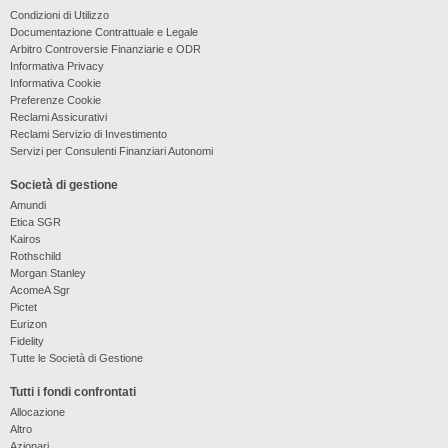
Condizioni di Utilizzo
Documentazione Contrattuale e Legale
Arbitro Controversie Finanziarie e ODR
Informativa Privacy
Informativa Cookie
Preferenze Cookie
Reclami Assicurativi
Reclami Servizio di Investimento
Servizi per Consulenti Finanziari Autonomi
Società di gestione
Amundi
Etica SGR
Kairos
Rothschild
Morgan Stanley
AcomeA Sgr
Pictet
Eurizon
Fidelity
Tutte le Società di Gestione
Tutti i fondi confrontati
Allocazione
Altro
Azionari