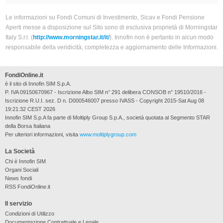
Le informazioni su Fondi Comuni di Investimento, Sicav e Fondi Pensione
Aperti messe a disposizione sul Sito sono di esclusiva proprietà di Morningstar
Italy S.r.l. (
http://www.morningstar.it/it/
). Innofin non è pertanto in alcun modo
responsabile della veridicità, completezza e aggiornamento delle Informazioni.
FondiOnline.it
è il sito di Innofin SIM S.p.A.
P. IVA 09150670967 - Iscrizione Albo SIM n° 291 delibera CONSOB n° 19510/2016 -
Iscrizione R.U.I. sez. D n. D000546007 presso IVASS - Copyright 2015-Sat Aug 08
19:21:32 CEST 2026
Innofin SIM S.p.A fa parte di Moltiply Group S.p.A., società quotata al Segmento STAR
della Borsa Italiana
Per ulteriori informazioni, visita
www.moltiplygroup.com
La Società
Chi è Innofin SIM
Organi Sociali
News fondi
RSS FondiOnline.it
Il servizio
Condizioni di Utilizzo
Documentazione Contrattuale e Legale