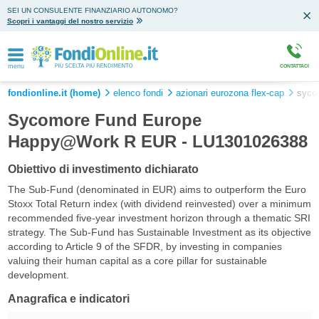
SEI UN CONSULENTE FINANZIARIO AUTONOMO?
Scopri i vantaggi del nostro servizio
menu
CONTATTACI
fondionline.it (home)
elenco fondi
azionari eurozona flex-cap
syco
Sycomore Fund Europe
Happy@Work R EUR - LU1301026388
Obiettivo di investimento dichiarato
The Sub-Fund (denominated in EUR) aims to outperform the Euro
Stoxx Total Return index (with dividend reinvested) over a minimum
recommended five-year investment horizon through a thematic SRI
strategy. The Sub-Fund has Sustainable Investment as its objective
according to Article 9 of the SFDR, by investing in companies
valuing their human capital as a core pillar for sustainable
development.
Anagrafica e indicatori