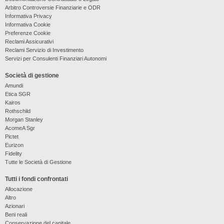
Arbitro Controversie Finanziarie e ODR
Informativa Privacy
Informativa Cookie
Preferenze Cookie
Reclami Assicurativi
Reclami Servizio di Investimento
Servizi per Consulenti Finanziari Autonomi
Società di gestione
Amundi
Etica SGR
Kairos
Rothschild
Morgan Stanley
AcomeA Sgr
Pictet
Eurizon
Fidelity
Tutte le Società di Gestione
Tutti i fondi confrontati
Allocazione
Altro
Azionari
Beni reali
Conservazione del capitale