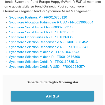
Il fondo Sycomore Fund Europe Happy@Work R EUR al momento
non è acquistabile su FondiOnline.it. Puoi sottoscrivere in
alternativa i seguenti fondi di Sycomore Asset Management.
Sycomore Partners P - FR0010738120
Sycomore Allocation Patrimoine R USD - FR0013065604
Sycomore Social Impact A - FR0007073119
Sycomore Social Impact R - FR0010117093
Sycomore Opportunities R - FR0010363366
Sycomore Sélection Responsable A - FR0013076452
Sycomore Sélection Responsable R - FR0011169341
Sycomore Sélection Midcap A - FR0010376343
Sycomore Sélection Midcap R - FR0010376368
Sycomore Sélection Crédit R - FR0011288513
Sycomore Sélection Crédit R USD - FR0012950574
Scheda di dettaglio Morningstar
APRI