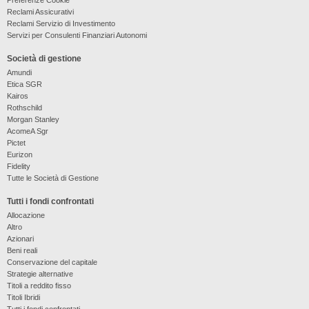
Reclami Assicurativi
Reclami Servizio di Investimento
Servizi per Consulenti Finanziari Autonomi
Società di gestione
Amundi
Etica SGR
Kairos
Rothschild
Morgan Stanley
AcomeA Sgr
Pictet
Eurizon
Fidelity
Tutte le Società di Gestione
Tutti i fondi confrontati
Allocazione
Altro
Azionari
Beni reali
Conservazione del capitale
Strategie alternative
Titoli a reddito fisso
Titoli Ibridi
Tutti i fondi confrontati