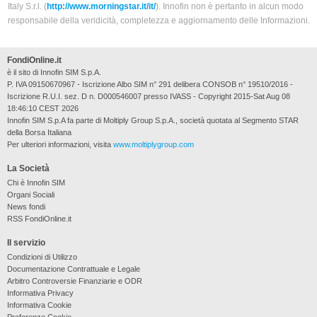
Italy S.r.l. (
http://www.morningstar.it/it/
). Innofin non è pertanto in alcun modo
responsabile della veridicità, completezza e aggiornamento delle Informazioni.
FondiOnline.it
è il sito di Innofin SIM S.p.A.
P. IVA 09150670967 - Iscrizione Albo SIM n° 291 delibera CONSOB n° 19510/2016 -
Iscrizione R.U.I. sez. D n. D000546007 presso IVASS - Copyright 2015-Sat Aug 08
18:46:10 CEST 2026
Innofin SIM S.p.A fa parte di Moltiply Group S.p.A., società quotata al Segmento STAR
della Borsa Italiana
Per ulteriori informazioni, visita
www.moltiplygroup.com
La Società
Chi è Innofin SIM
Organi Sociali
News fondi
RSS FondiOnline.it
Il servizio
Condizioni di Utilizzo
Documentazione Contrattuale e Legale
Arbitro Controversie Finanziarie e ODR
Informativa Privacy
Informativa Cookie
Preferenze Cookie