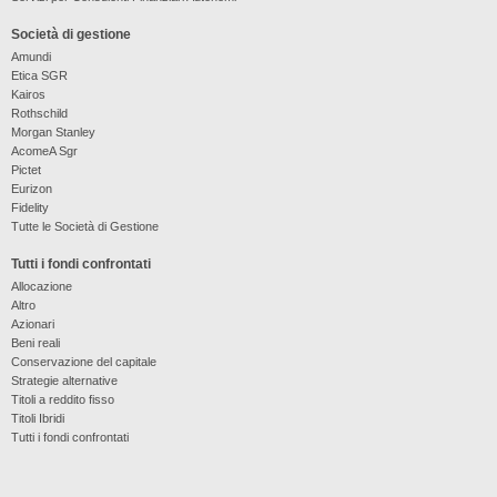
Società di gestione
Amundi
Etica SGR
Kairos
Rothschild
Morgan Stanley
AcomeA Sgr
Pictet
Eurizon
Fidelity
Tutte le Società di Gestione
Tutti i fondi confrontati
Allocazione
Altro
Azionari
Beni reali
Conservazione del capitale
Strategie alternative
Titoli a reddito fisso
Titoli Ibridi
Tutti i fondi confrontati