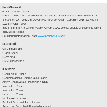
FondiOnline.it
è il sito di Innofin SIM S.p.A.
P. IVA 09150670967 - Iscrizione Albo SIM n° 291 delibera CONSOB n° 19510/2016 -
Iscrizione R.U.I. sez. D n. D000546007 presso IVASS - Copyright 2015-Sat Aug 08
19:14:44 CEST 2026
Innofin SIM S.p.A fa parte di Moltiply Group S.p.A., società quotata al Segmento STAR
della Borsa Italiana
Per ulteriori informazioni, visita
www.moltiplygroup.com
La Società
Chi è Innofin SIM
Organi Sociali
News fondi
RSS FondiOnline.it
Il servizio
Condizioni di Utilizzo
Documentazione Contrattuale e Legale
Arbitro Controversie Finanziarie e ODR
Informativa Privacy
Informativa Cookie
Preferenze Cookie
Reclami Assicurativi
Reclami Servizio di Investimento
Servizi per Consulenti Finanziari Autonomi