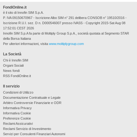
FondiOnline.it
è il sito di Innofin SIM S.p.A.
P. IVA 09150670967 - Iscrizione Albo SIM n° 291 delibera CONSOB n° 19510/2016 -
Iscrizione R.U.I. sez. D n. D000546007 presso IVASS - Copyright 2015-Sat Aug 08
17:52:01 CEST 2026
Innofin SIM S.p.A fa parte di Moltiply Group S.p.A., società quotata al Segmento STAR
della Borsa Italiana
Per ulteriori informazioni, visita
www.moltiplygroup.com
La Società
Chi è Innofin SIM
Organi Sociali
News fondi
RSS FondiOnline.it
Il servizio
Condizioni di Utilizzo
Documentazione Contrattuale e Legale
Arbitro Controversie Finanziarie e ODR
Informativa Privacy
Informativa Cookie
Preferenze Cookie
Reclami Assicurativi
Reclami Servizio di Investimento
Servizi per Consulenti Finanziari Autonomi