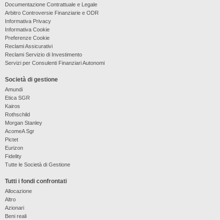
Documentazione Contrattuale e Legale
Arbitro Controversie Finanziarie e ODR
Informativa Privacy
Informativa Cookie
Preferenze Cookie
Reclami Assicurativi
Reclami Servizio di Investimento
Servizi per Consulenti Finanziari Autonomi
Società di gestione
Amundi
Etica SGR
Kairos
Rothschild
Morgan Stanley
AcomeA Sgr
Pictet
Eurizon
Fidelity
Tutte le Società di Gestione
Tutti i fondi confrontati
Allocazione
Altro
Azionari
Beni reali