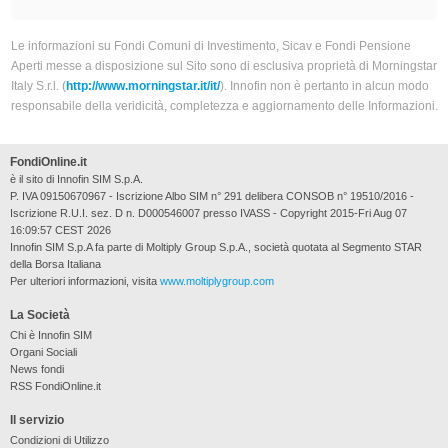
Le informazioni su Fondi Comuni di Investimento, Sicav e Fondi Pensione
Aperti messe a disposizione sul Sito sono di esclusiva proprietà di Morningstar
Italy S.r.l. (
http://www.morningstar.it/it/
). Innofin non è pertanto in alcun modo
responsabile della veridicità, completezza e aggiornamento delle Informazioni.
FondiOnline.it
è il sito di Innofin SIM S.p.A.
P. IVA 09150670967 - Iscrizione Albo SIM n° 291 delibera CONSOB n° 19510/2016 -
Iscrizione R.U.I. sez. D n. D000546007 presso IVASS - Copyright 2015-Fri Aug 07
16:09:57 CEST 2026
Innofin SIM S.p.A fa parte di Moltiply Group S.p.A., società quotata al Segmento STAR
della Borsa Italiana
Per ulteriori informazioni, visita
www.moltiplygroup.com
La Società
Chi è Innofin SIM
Organi Sociali
News fondi
RSS FondiOnline.it
Il servizio
Condizioni di Utilizzo