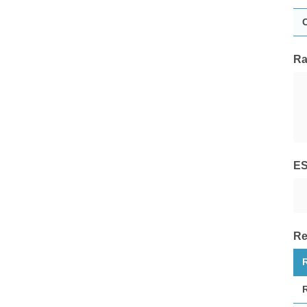
UTI International
Tutte le Società di Gestione
Ra
E
Re