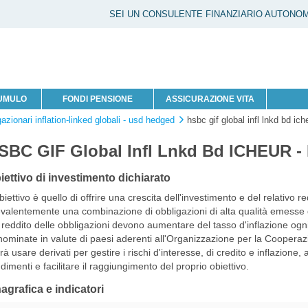
SEI UN CONSULENTE FINANZIARIO AUTONO
CUMULO
FONDI PENSIONE
ASSICURAZIONE VITA
gazionari inflation-linked globali - usd hedged
hsbc gif global infl lnkd bd ich
SBC GIF Global Infl Lnkd Bd ICHEUR -
iettivo di investimento dichiarato
biettivo è quello di offrire una crescita dell'investimento e del relativo r
valentemente una combinazione di obbligazioni di alta qualità emesse 
l reddito delle obbligazioni devono aumentare del tasso d'inflazione og
ominate in valute di paesi aderenti all'Organizzazione per la Cooperaz
rà usare derivati per gestire i rischi d'interesse, di credito e inflazione,
dimenti e facilitare il raggiungimento del proprio obiettivo.
agrafica e indicatori