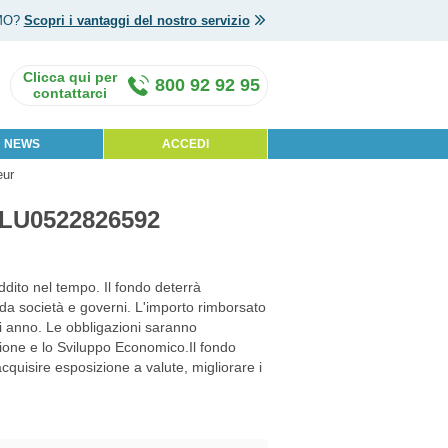
MO?
Scopri i vantaggi del nostro servizio
800 92 92 95
NEWS
ACCEDI
eur
 LU0522826592
eddito nel tempo. Il fondo deterrà
da società e governi. L'importo rimborsato
ni anno. Le obbligazioni saranno
ione e lo Sviluppo Economico.Il fondo
 acquisire esposizione a valute, migliorare i