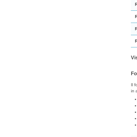
Vi
Fo
Il 
in 