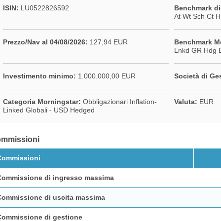
ISIN:
LU0522826592
Benchmark di
At Wt Sch Ct 
Prezzo/Nav al 04/08/2026:
127,94 EUR
Benchmark Mo
Lnkd GR Hdg 
Investimento minimo:
1.000.000,00 EUR
Società di Ge
Categoria Morningstar:
Obbligazionari Inflation-
Valuta:
EUR
Linked Globali - USD Hedged
mmissioni
Commissioni
Commissione di ingresso massima
Commissione di uscita massima
Commissione di gestione