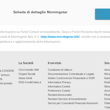
Scheda di dettaglio Morningstar
informazioni su Fondi Comuni di Investimento, Sicav e Fondi Pensione Aperti messe
rietà di Morningstar Italy S.r.l. (
http://www.morningstar.it/it/
). Innofin non è pertant
pletezza e aggiornamento delle Informazioni.
La Società
Il servizio
Soci
Chi è Innofin SIM
Condizioni di Utilizzo
Amu
bera CONSOB
Organi Sociali
Documentazione Contrattuale e Legale
Etic
7 presso
News fondi
Arbitro Controversie Finanziarie e ODR
Kair
26
RSS FondiOnline.it
Informativa Privacy
Roth
età quotata
Informativa Cookie
Morg
Preferenze Cookie
Aco
Reclami Assicurativi
Picte
Reclami Servizio di Investimento
Euri
Servizi per Consulenti Finanziari Autonomi
Fidel
Tutt