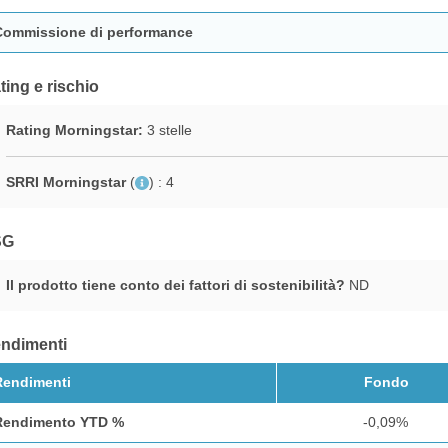
Commissione di performance
ting e rischio
Rating Morningstar:
3 stelle
SRRI Morningstar
(
)
: 4
SG
Il prodotto tiene conto dei fattori di sostenibilità?
ND
ndimenti
Rendimenti
Fondo
Rendimento YTD %
-0,09%