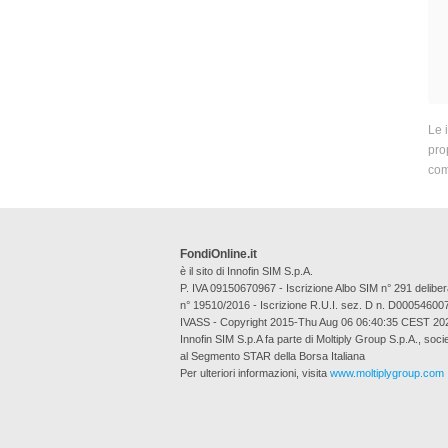
Le 
prop
com
FondiOnline.it
è il sito di Innofin SIM S.p.A.
P. IVA 09150670967 - Iscrizione Albo SIM n° 291 deli
n° 19510/2016 - Iscrizione R.U.I. sez. D n. D00054600
IVASS - Copyright 2015-Thu Aug 06 06:40:35 CEST 20
Innofin SIM S.p.A fa parte di Moltiply Group S.p.A., soci
al Segmento STAR della Borsa Italiana
Per ulteriori informazioni, visita
www.moltiplygroup.com