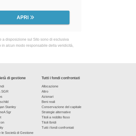
APRI
 a disposizione sul Sito sono di esclusiva
o in alcun modo responsabile della veridicità,
età di gestione
Tutti i fondi confrontati
ndi
Allocazione
a SGR
Altro
os
Azionari
schild
Beni reali
an Stanley
Conservazione del capitale
meA Sgr
Strategie alternative
t
Titoli a reddito fisso
zon
Titoli Ibridi
ity
Tutti i fondi confrontati
e le Società di Gestione