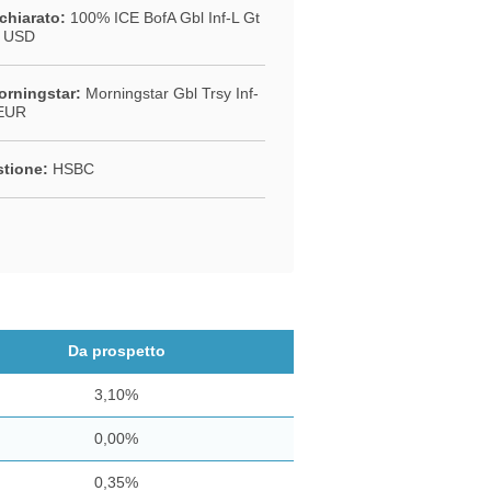
chiarato:
100% ICE BofA Gbl Inf-L Gt
H USD
rningstar:
Morningstar Gbl Trsy Inf-
EUR
stione:
HSBC
Da prospetto
3,10%
0,00%
0,35%