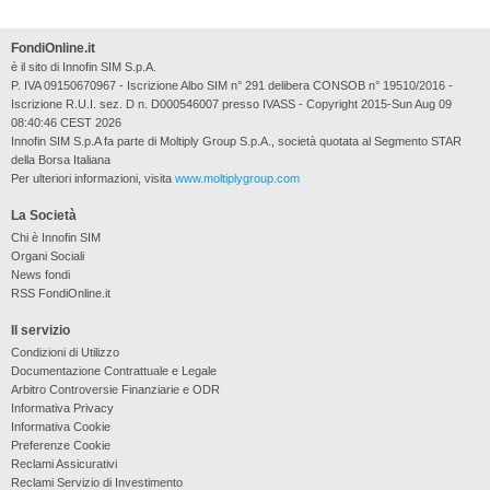
FondiOnline.it
è il sito di Innofin SIM S.p.A.
P. IVA 09150670967 - Iscrizione Albo SIM n° 291 delibera CONSOB n° 19510/2016 -
Iscrizione R.U.I. sez. D n. D000546007 presso IVASS - Copyright 2015-Sun Aug 09
08:40:46 CEST 2026
Innofin SIM S.p.A fa parte di Moltiply Group S.p.A., società quotata al Segmento STAR
della Borsa Italiana
Per ulteriori informazioni, visita
www.moltiplygroup.com
La Società
Chi è Innofin SIM
Organi Sociali
News fondi
RSS FondiOnline.it
Il servizio
Condizioni di Utilizzo
Documentazione Contrattuale e Legale
Arbitro Controversie Finanziarie e ODR
Informativa Privacy
Informativa Cookie
Preferenze Cookie
Reclami Assicurativi
Reclami Servizio di Investimento