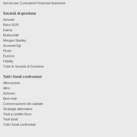
Servizi per Consulenti Finanziari Autonomi
Società di gestione
Amundi
Etica SGR
Kairos
Rothschild
Morgan Stanley
AcomeA Sgr
Pictet
Eurizon
Fidelity
Tutte le Società di Gestione
Tutti i fondi confrontati
Allocazione
Altro
Azionari
Beni reali
Conservazione del capitale
Strategie alternative
Titoli a reddito fisso
Titoli Ibridi
Tutti i fondi confrontati