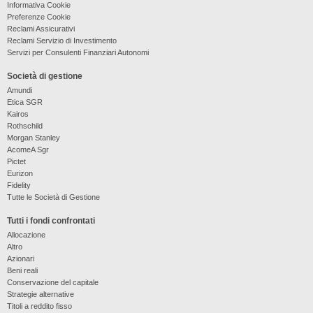
Informativa Cookie
Preferenze Cookie
Reclami Assicurativi
Reclami Servizio di Investimento
Servizi per Consulenti Finanziari Autonomi
Società di gestione
Amundi
Etica SGR
Kairos
Rothschild
Morgan Stanley
AcomeA Sgr
Pictet
Eurizon
Fidelity
Tutte le Società di Gestione
Tutti i fondi confrontati
Allocazione
Altro
Azionari
Beni reali
Conservazione del capitale
Strategie alternative
Titoli a reddito fisso