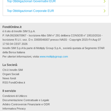
Top Obbligazionari Governativi EUR
Top Obbligazionari Corporate EUR
FondiOnline.it
è il sito di Innofin SIM S.p.A.
P. IVA 09150670967 - Iscrizione Albo SIM n° 291 delibera CONSOB n° 19510/2016 -
Iscrizione R.U.I. sez. D n. D000546007 presso IVASS - Copyright 2015-Fri Aug 07
17:50:34 CEST 2026
Innofin SIM S.p.A fa parte di Moltiply Group S.p.A., società quotata al Segmento STAR
della Borsa Italiana
Per ulteriori informazioni, visita
www.moltiplygroup.com
La Società
Chi è Innofin SIM
Organi Sociali
News fondi
RSS FondiOnline.it
Il servizio
Condizioni di Utilizzo
Documentazione Contrattuale e Legale
Arbitro Controversie Finanziarie e ODR
Informativa Privacy