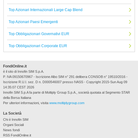
Top Azionari Internazionali Large Cap Blend
Top Azionari Paesi Emergenti
Top Obbligazionari Governativi EUR
Top Obbligazionari Corporate EUR
FondiOnline.it
è il sito di Innofin SIM S.p.A.
P. IVA 09150670967 - Iscrizione Albo SIM n° 291 delibera CONSOB n° 19510/2016 -
Iscrizione R.U.I. sez. D n. D000546007 presso IVASS - Copyright 2015-Sun Aug 09
14:35:07 CEST 2026
Innofin SIM S.p.A fa parte di Moltiply Group S.p.A., società quotata al Segmento STAR
della Borsa Italiana
Per ulteriori informazioni, visita
www.moltiplygroup.com
La Società
Chi è Innofin SIM
Organi Sociali
News fondi
RSS FondiOnline.it