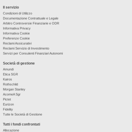
Il servizio
Condizioni di Utilizzo
Documentazione Contrattuale e Legale
Arbitro Controversie Finanziarie e ODR
Informativa Privacy
Informativa Cookie
Preferenze Cookie
Reclami Assicurativi
Reclami Servizio di Investimento
Servizi per Consulenti Finanziari Autonomi
Società di gestione
Amundi
Etica SGR
Kairos
Rothschild
Morgan Stanley
AcomeA Sgr
Pictet
Eurizon
Fidelity
Tutte le Società di Gestione
Tutti i fondi confrontati
Allocazione