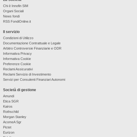
Chi è Innofin SIM
Organi Sociali
News fondi
RSS FondiOnline.it
Il servizio
Condizioni di Utilizzo
Documentazione Contrattuale e Legale
Arbitro Controversie Finanziarie e ODR
Informativa Privacy
Informativa Cookie
Preferenze Cookie
Reclami Assicurativi
Reclami Servizio di Investimento
Servizi per Consulenti Finanziari Autonomi
Società di gestione
Amundi
Etica SGR
Kairos
Rothschild
Morgan Stanley
AcomeA Sgr
Pictet
Eurizon