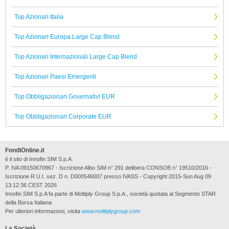
Top Azionari Italia
Top Azionari Europa Large Cap Blend
Top Azionari Internazionali Large Cap Blend
Top Azionari Paesi Emergenti
Top Obbligazionari Governativi EUR
Top Obbligazionari Corporate EUR
FondiOnline.it
è il sito di Innofin SIM S.p.A.
P. IVA 09150670967 - Iscrizione Albo SIM n° 291 delibera CONSOB n° 19510/2016 -
Iscrizione R.U.I. sez. D n. D000546007 presso IVASS - Copyright 2015-Sun Aug 09
13:12:36 CEST 2026
Innofin SIM S.p.A fa parte di Moltiply Group S.p.A., società quotata al Segmento STAR
della Borsa Italiana
Per ulteriori informazioni, visita
www.moltiplygroup.com
La Società