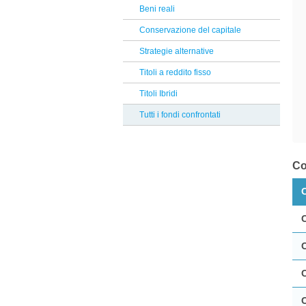
Flossbach von Storch
Beni reali
Reclami Assicurativi
Rubrics
Conservazione del capitale
Reclami Servizio di Investimento
Amundi
Strategie alternative
Compass
Titoli a reddito fisso
Natixis
Titoli Ibridi
Robeco
Tutti i fondi confrontati
Union Investment
UTI International
Co
Zest
Fidelity
Schroders
Selectra
UBS
Safe Capital SICAV
Infusive Fund