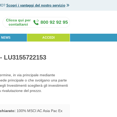
MO?
Scopri i vantaggi del nostro servizio
800 92 92 95
NEWS
ACCEDI
R - LU3155722153
termine, in via principale mediante
la sede principale o che svolgano una parte
egli Investimenti sceglierà gli investimenti
a rivalutazione del prezzo.
chiarato:
100% MSCI AC Asia Pac Ex