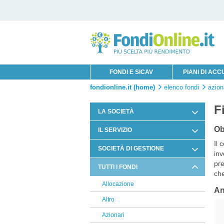
FONDI E SICAV
PIANI DI AC
fondionline.it (home)
elenco fondi
azion
F
LA SOCIETÀ
Chi è Innofin Sim
Ob
IL SERVIZIO
Il 
Organi Sociali
Condizioni di Utilizzo
SOCIETÀ DI GESTIONE
inv
News Fondi
Documentazione Contrattuale e
pre
8a+
TUTTI I FONDI
Legale
che
Vontobel
Allocazione
Arbitro Controversie Finanziarie
An
Janus Henderson
Altro
Informativa Privacy
BNY Mellon
Azionari
Informativa Cookie