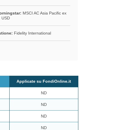
rningstar:
MSCI AC Asia Pacific ex
R USD
stione:
Fidelity International
Applicate su FondiOnline.it
ND
ND
ND
ND