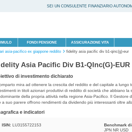
SEI UN CONSULENTE FINANZIARIO AUTONO
CUMULO
FONDI PENSIONE
ASSICURAZIONE VITA
ari asia-pacifico ex giappone reddito
fidelity asia pacific div b1-qinc(g)-eur
idelity Asia Pacific Div B1-QInc(G)-EU
iettivo di investimento dichiarato
comparto mira ad ottenere la crescita del reddito e del capitale a lungo 
estimenti in titoli azionari produttivi di reddito di società che abbiano 
dominante della propria attività nella regione Asia-Pacifico. Il Gestore d
 a suo parere offrono rendimenti da dividendo più interessanti oltre all
agrafica e indicatori
ISIN:
LU3155722153
Benchmark di
JPN NR USD