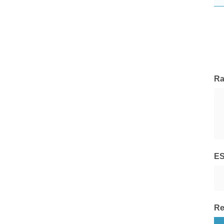
Belgrave
Tutte le Società di Gestione
Ra
E
Re