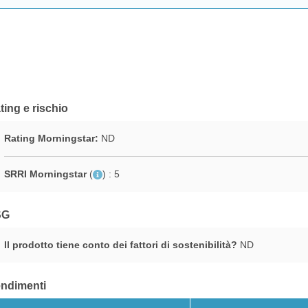
ting e rischio
Rating Morningstar:
ND
SRRI Morningstar
(
)
: 5
SG
Il prodotto tiene conto dei fattori di sostenibilità?
ND
ndimenti