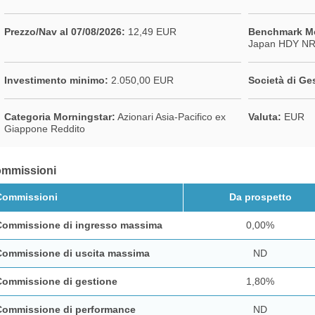
Prezzo/Nav al 07/08/2026:
12,49 EUR
Benchmark Mo
Japan HDY N
Investimento minimo:
2.050,00 EUR
Società di Ge
Categoria Morningstar:
Azionari Asia-Pacifico ex
Valuta:
EUR
Giappone Reddito
mmissioni
Commissioni
Da prospetto
Commissione di ingresso massima
0,00%
Commissione di uscita massima
ND
Commissione di gestione
1,80%
Commissione di performance
ND