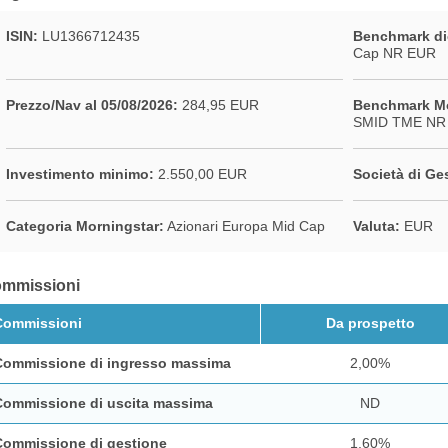
ISIN:
LU1366712435
Benchmark di
Cap NR EUR
Prezzo/Nav al 05/08/2026:
284,95 EUR
Benchmark Mo
SMID TME NR
Investimento minimo:
2.550,00 EUR
Società di Ge
Categoria Morningstar:
Azionari Europa Mid Cap
Valuta:
EUR
mmissioni
Commissioni
Da prospetto
Commissione di ingresso massima
2,00%
Commissione di uscita massima
ND
Commissione di gestione
1,60%