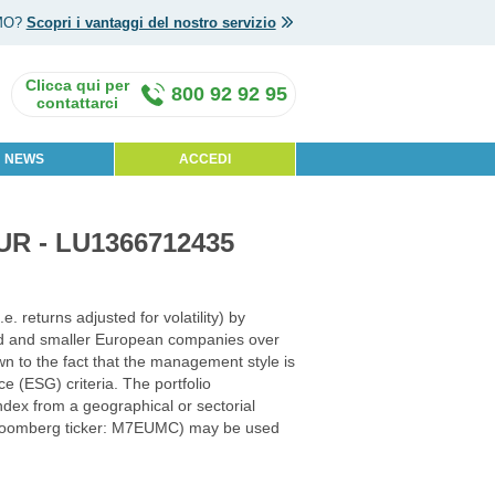
MO?
Scopri i vantaggi del nostro servizio
800 92 92 95
NEWS
ACCEDI
UR - LU1366712435
 returns adjusted for volatility) by
ized and smaller European companies over
wn to the fact that the management style is
e (ESG) criteria. The portfolio
ndex from a geographical or sectorial
loomberg ticker: M7EUMC) may be used