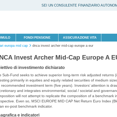
SEI UN CONSULENTE FINANZIARIO AUTONO
CUMULO
FONDI PENSIONE
ASSICURAZIONE VITA
ari europa mid cap
dnca invest archer mid-cap europe a eur
NCA Invest Archer Mid-Cap Europe A E
iettivo di investimento dichiarato
 Sub-Fund seeks to achieve superior long-term risk adjusted returns (i.e.
esting primarily in equities and equity related securities of medium s
 recommended investment term (five years). Investors’ attention is dra
cretionary and integrates environmental, social / societal and governanc
position will not attempt to replicate the composition of a benchmark i
rspective. Even so, MSCI EUROPE MID CAP Net Return Euro Index (B
an ex-post benchmark indicator.
agrafica e indicatori