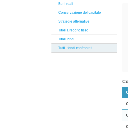
Bantleon
Beni reali
Reclami Assicurativi
PIMCO
Conservazione del capitale
Reclami Servizio di Investimento
Jupiter
Strategie alternative
Aberdeen
Titoli a reddito fisso
Banca Finnat
Titoli Ibridi
Russell Investments
Tutti i fondi confrontati
Selectra
DWS
Flossbach von Storch
Co
Albermarle
Rothschild
Invesco
RWC Partners
iM Global Partner AM
UTI International