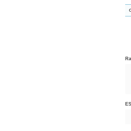
Swisscanto
Tutte le Società di Gestione
Ra
E