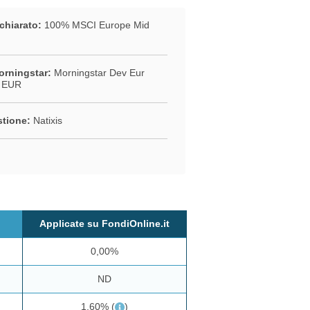
chiarato:
100% MSCI Europe Mid
rningstar:
Morningstar Dev Eur
 EUR
stione:
Natixis
Applicate su FondiOnline.it
0,00%
ND
1,60%
(
)