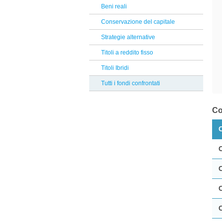
Sycomore
Beni reali
Reclami Assicurativi
La Francaise
Conservazione del capitale
Reclami Servizio di Investimento
Natixis
Strategie alternative
Janus Henderson
Titoli a reddito fisso
RWC Partners
Titoli Ibridi
UBP
Tutti i fondi confrontati
Tendercapital
Co
Nordea
Kairos
Edmond De Rothschild AM
RBC Bluebay
HSBC
Compass
BNY Mellon
Candriam