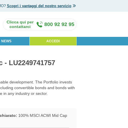
MO?
Scopri i vantaggi del nostro servizio
800 92 92 95
NEWS
ACCEDI
c - LU2249741757
nable development. The Portfolio invests
(excluding convertible bonds and bonds with
 in any industry or sector.
chiarato:
100% MSCI ACWI Mid Cap