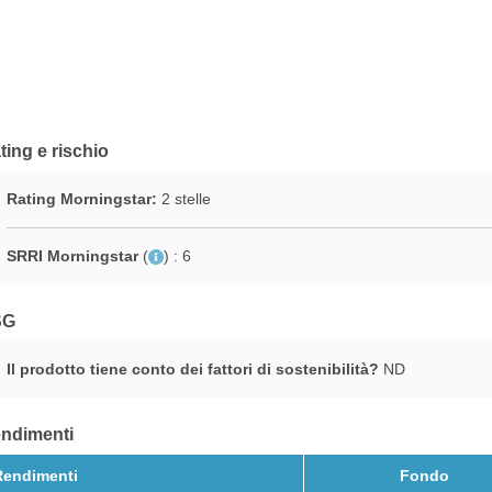
ting e rischio
Rating Morningstar:
2 stelle
SRRI Morningstar
(
)
: 6
SG
Il prodotto tiene conto dei fattori di sostenibilità?
ND
ndimenti
Rendimenti
Fondo