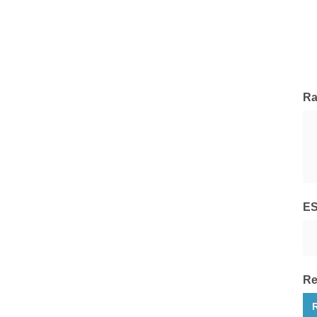
Hedge Invest
Tutte le Società di Gestione
Ra
E
Re