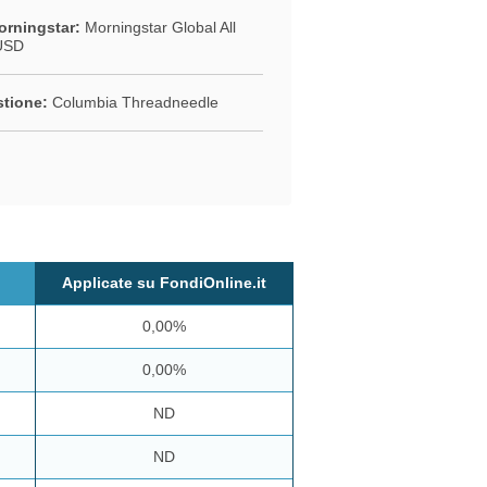
rningstar:
Morningstar Global All
USD
stione:
Columbia Threadneedle
Applicate su FondiOnline.it
0,00%
0,00%
ND
ND