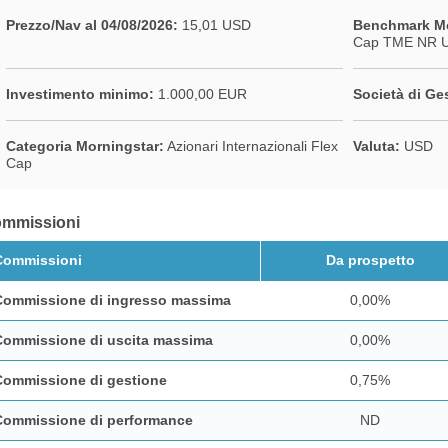
Prezzo/Nav al 04/08/2026:
15,01 USD
Benchmark Mo
Cap TME NR 
Investimento minimo:
1.000,00 EUR
Società di Ge
Categoria Morningstar:
Azionari Internazionali Flex
Valuta:
USD
Cap
mmissioni
Commissioni
Da prospetto
Commissione di ingresso massima
0,00%
Commissione di uscita massima
0,00%
Commissione di gestione
0,75%
Commissione di performance
ND