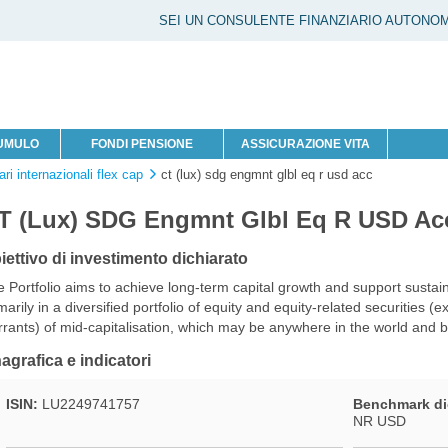
SEI UN CONSULENTE FINANZIARIO AUTONO
CUMULO
FONDI PENSIONE
ASSICURAZIONE VITA
ari internazionali flex cap
ct (lux) sdg engmnt glbl eq r usd acc
T (Lux) SDG Engmnt Glbl Eq R USD Ac
iettivo di investimento dichiarato
 Portfolio aims to achieve long-term capital growth and support sustai
marily in a diversified portfolio of equity and equity-related securities 
rants) of mid-capitalisation, which may be anywhere in the world and be
agrafica e indicatori
ISIN:
LU2249741757
Benchmark di
NR USD