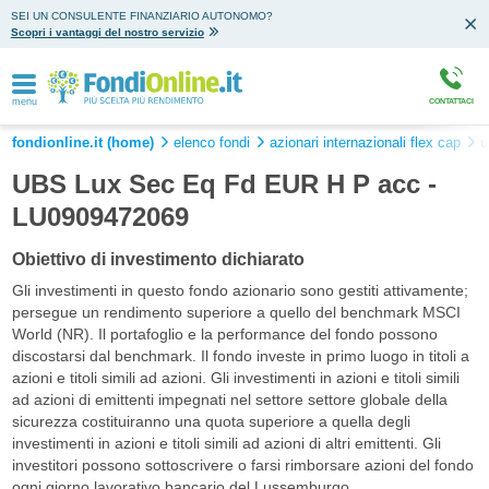
SEI UN CONSULENTE FINANZIARIO AUTONOMO?
Scopri i vantaggi del nostro servizio
menu
CONTATTACI
fondionline.it (home)
elenco fondi
azionari internazionali flex cap
u
UBS Lux Sec Eq Fd EUR H P acc -
LU0909472069
Obiettivo di investimento dichiarato
Gli investimenti in questo fondo azionario sono gestiti attivamente;
persegue un rendimento superiore a quello del benchmark MSCI
World (NR). Il portafoglio e la performance del fondo possono
discostarsi dal benchmark. Il fondo investe in primo luogo in titoli a
azioni e titoli simili ad azioni. Gli investimenti in azioni e titoli simili
ad azioni di emittenti impegnati nel settore settore globale della
sicurezza costituiranno una quota superiore a quella degli
investimenti in azioni e titoli simili ad azioni di altri emittenti. Gli
investitori possono sottoscrivere o farsi rimborsare azioni del fondo
ogni giorno lavorativo bancario del Lussemburgo.