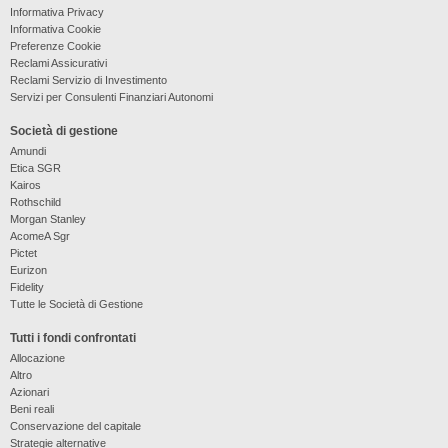
Informativa Privacy
Informativa Cookie
Preferenze Cookie
Reclami Assicurativi
Reclami Servizio di Investimento
Servizi per Consulenti Finanziari Autonomi
Società di gestione
Amundi
Etica SGR
Kairos
Rothschild
Morgan Stanley
AcomeA Sgr
Pictet
Eurizon
Fidelity
Tutte le Società di Gestione
Tutti i fondi confrontati
Allocazione
Altro
Azionari
Beni reali
Conservazione del capitale
Strategie alternative