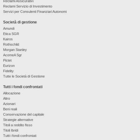
Reclami Assicurativi
Reclami Servizio di Investimento
Servizi per Consulenti Finanziari Autonomi
Società di gestione
Amundi
Etica SGR
Kairos
Rothschild
Morgan Stanley
AcomeA Sgr
Pictet
Eurizon
Fidelity
Tutte le Società di Gestione
Tutti i fondi confrontati
Allocazione
Altro
Azionari
Beni reali
Conservazione del capitale
Strategie alternative
Titoli a reddito fisso
Titoli Ibridi
Tutti i fondi confrontati