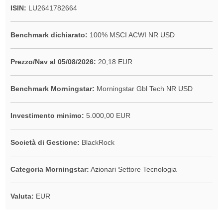
ISIN:
LU2641782664
Benchmark dichiarato:
100% MSCI ACWI NR USD
Prezzo/Nav al 05/08/2026:
20,18 EUR
Benchmark Morningstar:
Morningstar Gbl Tech NR USD
Investimento minimo:
5.000,00 EUR
Società di Gestione:
BlackRock
Categoria Morningstar:
Azionari Settore Tecnologia
Valuta:
EUR