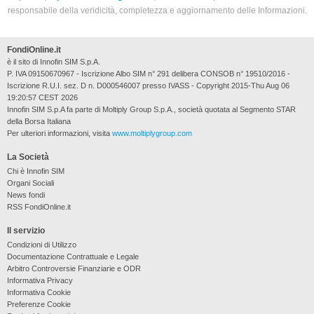
responsabile della veridicità, completezza e aggiornamento delle Informazioni.
FondiOnline.it
è il sito di Innofin SIM S.p.A.
P. IVA 09150670967 - Iscrizione Albo SIM n° 291 delibera CONSOB n° 19510/2016 -
Iscrizione R.U.I. sez. D n. D000546007 presso IVASS - Copyright 2015-Thu Aug 06
19:20:57 CEST 2026
Innofin SIM S.p.A fa parte di Moltiply Group S.p.A., società quotata al Segmento STAR
della Borsa Italiana
Per ulteriori informazioni, visita
www.moltiplygroup.com
La Società
Chi è Innofin SIM
Organi Sociali
News fondi
RSS FondiOnline.it
Il servizio
Condizioni di Utilizzo
Documentazione Contrattuale e Legale
Arbitro Controversie Finanziarie e ODR
Informativa Privacy
Informativa Cookie
Preferenze Cookie