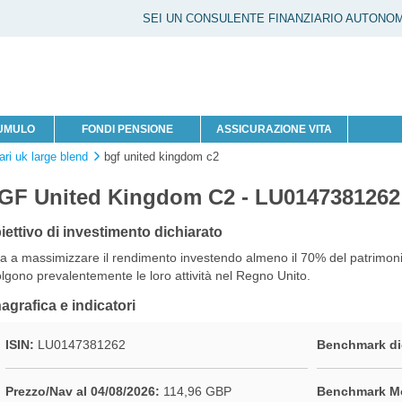
SEI UN CONSULENTE FINANZIARIO AUTONO
CUMULO
FONDI PENSIONE
ASSICURAZIONE VITA
ari uk large blend
bgf united kingdom c2
GF United Kingdom C2 - LU0147381262
iettivo di investimento dichiarato
a a massimizzare il rendimento investendo almeno il 70% del patrimonio
lgono prevalentemente le loro attività nel Regno Unito.
agrafica e indicatori
ISIN:
LU0147381262
Benchmark di
Prezzo/Nav al 04/08/2026:
114,96 GBP
Benchmark Mo