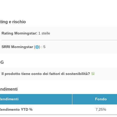
ting e rischio
Rating Morningstar:
1 stelle
SRRI Morningstar
(
)
: 5
SG
Il prodotto tiene conto dei fattori di sostenibilità?
SI
ndimenti
Rendimenti
Fondo
Rendimento YTD %
7,25%