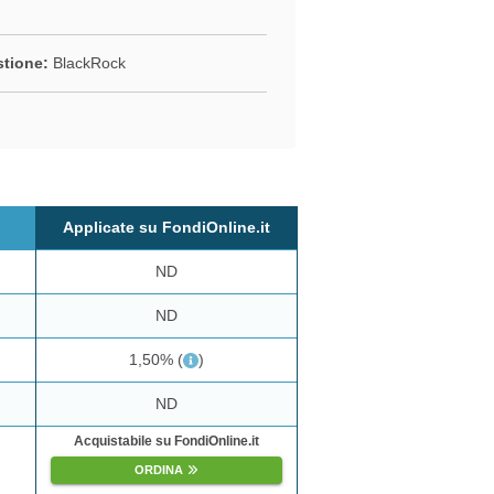
stione:
BlackRock
Applicate su FondiOnline.it
ND
ND
1,50%
(
)
ND
Acquistabile su FondiOnline.it
ORDINA