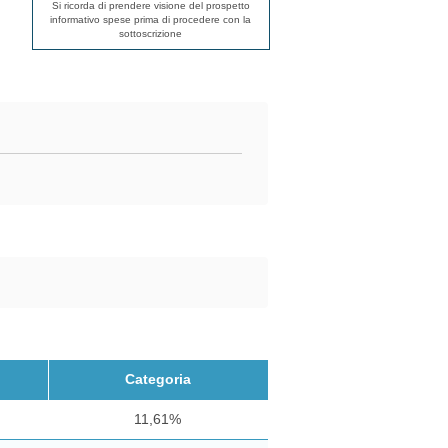
Si ricorda di prendere visione del prospetto
informativo spese prima di procedere con la
sottoscrizione
Categoria
11,61%