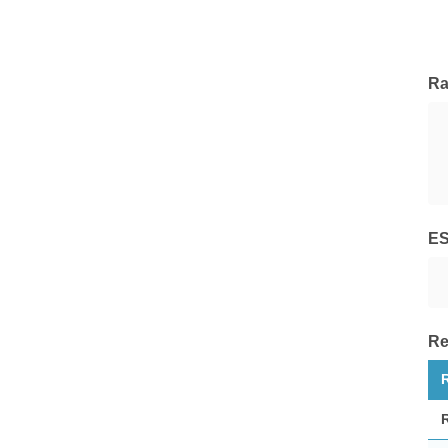
Pegaso Capital Partners
Tutte le Società di Gestione
Ra
E
Re