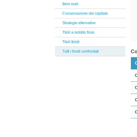
Banor
Beni reali
Reclami Assicurativi
Flossbach von Storch
Conservazione del capitale
Reclami Servizio di Investimento
Man GLG
Strategie alternative
Swisscanto
Titoli a reddito fisso
Mirae
Titoli Ibridi
Neuberger Berman
Co
Tutti i fondi confrontati
Muzinich
Alkimis SGR
Invesco
Eurizon
Comgest
Credit Suisse
Banca Finnat
UBP
HSBC