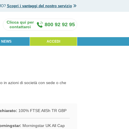
MO?
Scopri i vantaggi del nostro servizio
800 92 92 95
NEWS
ACCEDI
 in azioni di società con sede o che
chiarato:
100% FTSE AllSh TR GBP
rningstar:
Morningstar UK All Cap