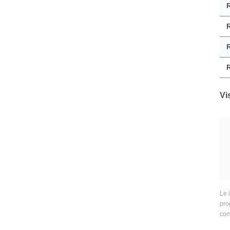
Vi
Le 
prop
com