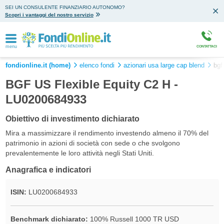
SEI UN CONSULENTE FINANZIARIO AUTONOMO?
Scopri i vantaggi del nostro servizio
menu
CONTATTACI
fondionline.it (home)
elenco fondi
azionari usa large cap blend
bgf
BGF US Flexible Equity C2 H -
LU0200684933
Obiettivo di investimento dichiarato
Mira a massimizzare il rendimento investendo almeno il 70% del
patrimonio in azioni di società con sede o che svolgono
prevalentemente le loro attività negli Stati Uniti.
Anagrafica e indicatori
ISIN:
LU0200684933
Benchmark dichiarato:
100% Russell 1000 TR USD