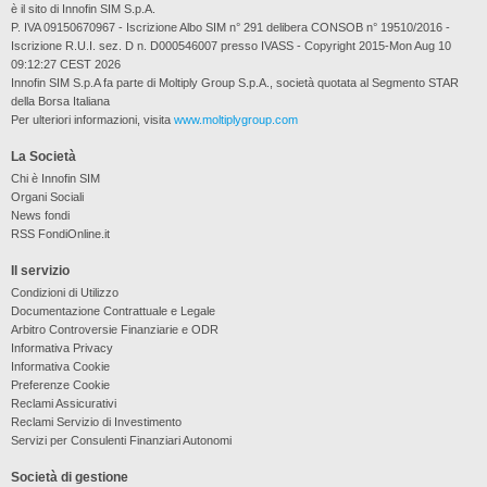
è il sito di Innofin SIM S.p.A.
P. IVA 09150670967 - Iscrizione Albo SIM n° 291 delibera CONSOB n° 19510/2016 -
Iscrizione R.U.I. sez. D n. D000546007 presso IVASS - Copyright 2015-Mon Aug 10
09:12:27 CEST 2026
Innofin SIM S.p.A fa parte di Moltiply Group S.p.A., società quotata al Segmento STAR
della Borsa Italiana
Per ulteriori informazioni, visita
www.moltiplygroup.com
La Società
Chi è Innofin SIM
Organi Sociali
News fondi
RSS FondiOnline.it
Il servizio
Condizioni di Utilizzo
Documentazione Contrattuale e Legale
Arbitro Controversie Finanziarie e ODR
Informativa Privacy
Informativa Cookie
Preferenze Cookie
Reclami Assicurativi
Reclami Servizio di Investimento
Servizi per Consulenti Finanziari Autonomi
Società di gestione