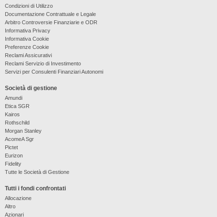
Condizioni di Utilizzo
Documentazione Contrattuale e Legale
Arbitro Controversie Finanziarie e ODR
Informativa Privacy
Informativa Cookie
Preferenze Cookie
Reclami Assicurativi
Reclami Servizio di Investimento
Servizi per Consulenti Finanziari Autonomi
Società di gestione
Amundi
Etica SGR
Kairos
Rothschild
Morgan Stanley
AcomeA Sgr
Pictet
Eurizon
Fidelity
Tutte le Società di Gestione
Tutti i fondi confrontati
Allocazione
Altro
Azionari