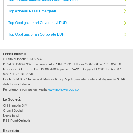
Top Azionari Paesi Emergenti
Top Obbligazionari Governativi EUR
Top Obbligazionari Corporate EUR
FondiOnline.it
è il sito di Innofin SIM S.p.A.
P. IVA 09150670967 - Iscrizione Albo SIM n° 291 delibera CONSOB n° 19510/2016 -
Iscrizione R.U.I. sez. D n. D000546007 presso IVASS - Copyright 2015-Fri Aug 07
02:07:33 CEST 2026
Innofin SIM S.p.A fa parte di Moltiply Group S.p.A., società quotata al Segmento STAR
della Borsa Italiana
Per ulteriori informazioni, visita
www.moltiplygroup.com
La Società
Chi è Innofin SIM
Organi Sociali
News fondi
RSS FondiOnline.it
Il servizio