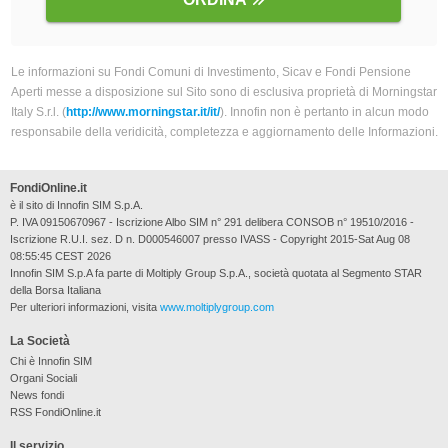
Le informazioni su Fondi Comuni di Investimento, Sicav e Fondi Pensione
Aperti messe a disposizione sul Sito sono di esclusiva proprietà di Morningstar
Italy S.r.l. (
http://www.morningstar.it/it/
). Innofin non è pertanto in alcun modo
responsabile della veridicità, completezza e aggiornamento delle Informazioni.
FondiOnline.it
è il sito di Innofin SIM S.p.A.
P. IVA 09150670967 - Iscrizione Albo SIM n° 291 delibera CONSOB n° 19510/2016 -
Iscrizione R.U.I. sez. D n. D000546007 presso IVASS - Copyright 2015-Sat Aug 08
08:55:45 CEST 2026
Innofin SIM S.p.A fa parte di Moltiply Group S.p.A., società quotata al Segmento STAR
della Borsa Italiana
Per ulteriori informazioni, visita
www.moltiplygroup.com
La Società
Chi è Innofin SIM
Organi Sociali
News fondi
RSS FondiOnline.it
Il servizio