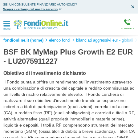
SEI UN CONSULENTE FINANZIARIO AUTONOMO?
Scopri i vantaggi del nostro servizio
menu
CONTATTACI
fondionline.it (home)
elenco fondi
bilanciati aggressivi eur - globali
BSF BK MyMap Plus Growth E2 EUR
- LU2075911227
Obiettivo di investimento dichiarato
Il Fondo punta a offrire un rendimento sull’investimento attraverso
una combinazione di crescita del capitale e reddito commisurata ad
un livello di rischio relativamente elevato. Il Fondo cercherà di
realizzare il suo obiettivo d'investimento tramite un'esposizione
indiretta a titoli di partecipazione (quali azioni), correlati ad azioni
(CA), a reddito fisso (RF) (quali obbligazioni) e correlati a titoli a RF,
attività alternative (quali proprietà immobiliari e materie prime),
liquidità e depositi. I titoli a RF comprendono strumenti del mercato
monetario (SMM) (ossia titoli di debito a breve scadenza). I titoli CA
e correlati a RF comprendono strumenti finanziari derivati (SFD)