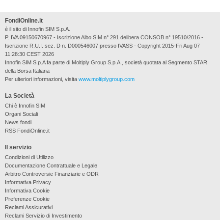
FondiOnline.it
è il sito di Innofin SIM S.p.A.
P. IVA 09150670967 - Iscrizione Albo SIM n° 291 delibera CONSOB n° 19510/2016 -
Iscrizione R.U.I. sez. D n. D000546007 presso IVASS - Copyright 2015-Fri Aug 07
11:28:30 CEST 2026
Innofin SIM S.p.A fa parte di Moltiply Group S.p.A., società quotata al Segmento STAR
della Borsa Italiana
Per ulteriori informazioni, visita
www.moltiplygroup.com
La Società
Chi è Innofin SIM
Organi Sociali
News fondi
RSS FondiOnline.it
Il servizio
Condizioni di Utilizzo
Documentazione Contrattuale e Legale
Arbitro Controversie Finanziarie e ODR
Informativa Privacy
Informativa Cookie
Preferenze Cookie
Reclami Assicurativi
Reclami Servizio di Investimento