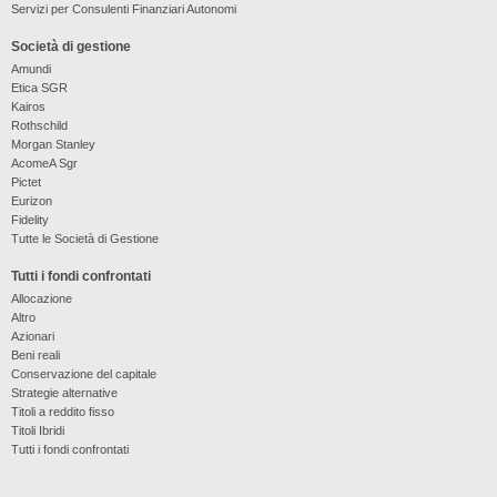
Servizi per Consulenti Finanziari Autonomi
Società di gestione
Amundi
Etica SGR
Kairos
Rothschild
Morgan Stanley
AcomeA Sgr
Pictet
Eurizon
Fidelity
Tutte le Società di Gestione
Tutti i fondi confrontati
Allocazione
Altro
Azionari
Beni reali
Conservazione del capitale
Strategie alternative
Titoli a reddito fisso
Titoli Ibridi
Tutti i fondi confrontati