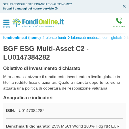
SEI UN CONSULENTE FINANZIARIO AUTONOMO?
Scopri i vantaggi del nostro servizio
menu
CONTATTACI
fondionline.it (home)
elenco fondi
bilanciati moderati eur - globali
b
BGF ESG Multi-Asset C2 -
LU0147384282
Obiettivo di investimento dichiarato
Mira a massimizzare il rendimento investendo a livello globale in
titoli a reddito fisso e azionari. Qualora ritenuto opportuno, viene
attuata una politica di copertura dell'esposizione valutaria.
Anagrafica e indicatori
ISIN:
LU0147384282
Benchmark dichiarato:
25% MSCI World 100% Hdg NR EUR,