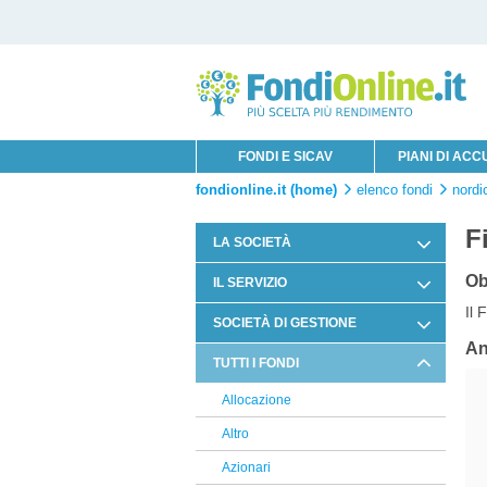
FONDI E SICAV
PIANI DI AC
fondionline.it (home)
elenco fondi
nordi
F
LA SOCIETÀ
Chi è Innofin Sim
Ob
IL SERVIZIO
Il 
Organi Sociali
Condizioni di Utilizzo
SOCIETÀ DI GESTIONE
News Fondi
An
Documentazione Contrattuale e
Swisscanto
TUTTI I FONDI
Legale
Franklin Templeton Investments
Allocazione
Arbitro Controversie Finanziarie
Russell Investments
Altro
Informativa Privacy
PIMCO
Azionari
Informativa Cookie