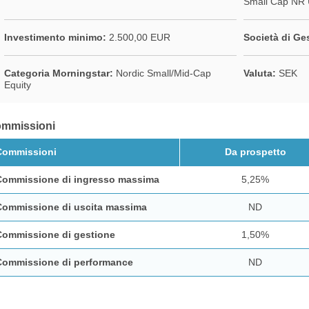
Small Cap NR
Investimento minimo:
2.500,00 EUR
Società di Ge
Categoria Morningstar:
Nordic Small/Mid-Cap
Valuta:
SEK
Equity
mmissioni
Commissioni
Da prospetto
Commissione di ingresso massima
5,25%
Commissione di uscita massima
ND
Commissione di gestione
1,50%
Commissione di performance
ND