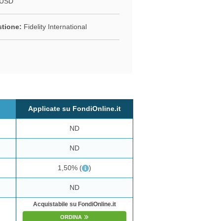
 USD
stione:
Fidelity International
Applicate su FondiOnline.it
ND
ND
1,50%
(
)
ND
Acquistabile su FondiOnline.it
ORDINA